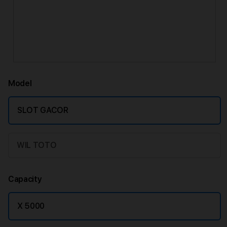
Model
SLOT GACOR
WIL TOTO
Capacity
X 5000