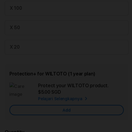
X 100
X 50
X 20
Protection+ for WILTOTO (1 year plan)
Protect your WILTOTO product.
Ad
$5.00 SGD
App
Pelajari Selengkapnya
Car
Add