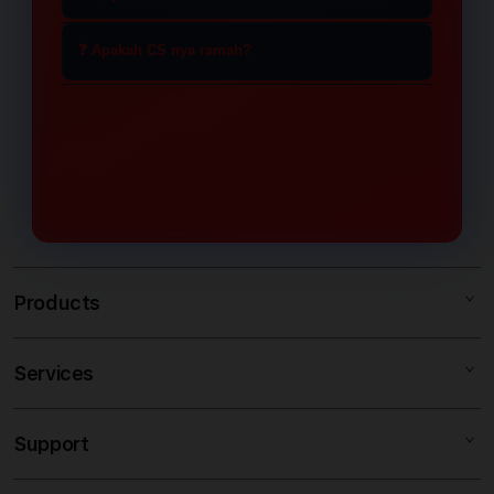
tentunya akan langsung di bayarkan
tentunya akan merasakan winrate
saat itu juga secara kontan kepada
Tentu saja, kami disini menyediakan
tertinggi di situs toto WILTOTO
❓ Apakah CS nya ramah?
pemenang!
layanan deposit tercepat di bumi
hingga 99% setiap hari nya!
contohnya seperti deposit DANA dan
WILTOTO pastinya akan
Qris. Kedua layanan deposit tersebut
menyediakan layanan CS yang sudah
hanya memerlukan waktu 1 detik
berpengalaman untuk melayani
saja untuk memproseskan semua
semua pemain kesayangan situs WIL
transaksi anda!
TOTO.
Products
Services
WILTOTO
TOTO
Support
AppleCare+
SITUS TOTO TERPERCAYA
Corporate