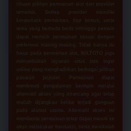
ribuan pilihan permainan slot dari provider
ternama. Setiap provider memiliki
kerateristik permainan, fitur bonus, serta
tema yang berbeda beda sehingga pemain
dapat memilih permainan sesuai dengan
preferensi masing masing. Tidak hanya itu
fokus pada permainan slot, WILTOTO juga
menyediakan layanan situs toto togel
online yang menghadirkan berbagai pilihan
pasaran populer. Permainan dapat
menikmati pengalaman bermain melalui
alternatif akses yang dirancang agar tetap
mudah dijangkau ketika terjadi ganguan
pada alamat utama. Alternatif akses ini
membantu permainan tetap dapat masuk ke
akun melakukan transaksi, serta menikmati