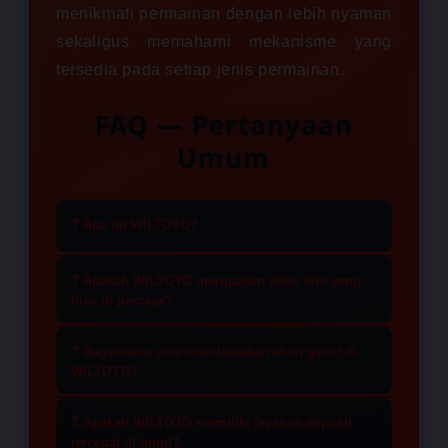
menikmati permainan dengan lebih nyaman
sekaligus memahami mekanisme yang
tersedia pada setiap jenis permainan.
FAQ — Pertanyaan
Umum
❓ Apa itu WILTOTO?
WILTOTO adalah salah satu link situs
❓ Apakah WILTOTO merupakan situs toto yang
toto slot gacor hari ini 4d terbaik
bisa di percaya?
nomor 1 di Indonesia yang
Tentu saja, kami disini tentunya
menyediakan berbagai macam
❓ Bagaimana cara mendapatkan akun gacor di
selalu mengutamakan kenyamanan
WILTOTO?
pasaran toto togel resmi terpercaya
pemain dan kerpercayaan pemain.
2026
Hanya dengan daftar menggunakan
Semua hasil kemenangan pemain
❓ Apakah WILTOTO memiliki layanan deposit
refferal ravee88, maka id anda
tercepat di bumi?