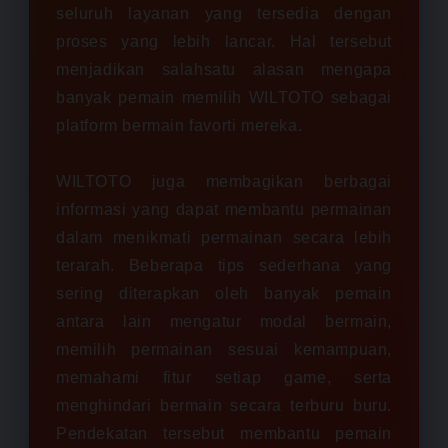
seluruh layanan yang tersedia dengan
proses yang lebih lancar. Hal tersebut
menjadikan salahsatu alasan mengapa
banyak pemain memilih WILTOTO sebagai
platform bermain favorti mereka.
WILTOTO juga membagikan berbagai
informasi yang dapat membantu permainan
dalam menikmati permainan secara lebih
terarah. Beberapa tips sederhana yang
sering diterapkan oleh banyak pemain
antara lain mengatur modal bermain,
memilih permainan sesuai kemampuan,
memahami fitur setiap game, serta
menghindari bermain secara terburu buru.
Pendekatan tersebut membantu pemain