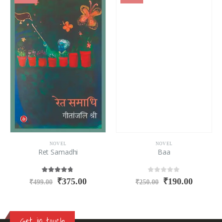
NOVEL
NOVEL
Ret Samadhi
Baa
4.67
out of 5
0
out of 5
₹
375.00
₹
190.00
₹
499.00
₹
250.00
Get in touch