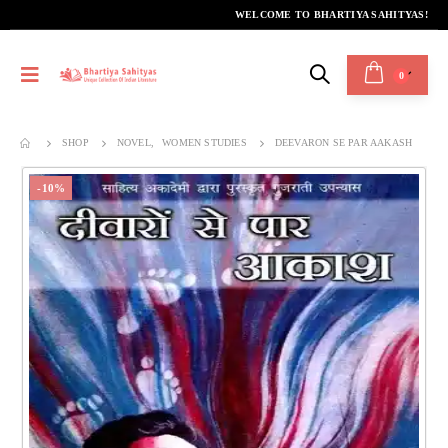
WELCOME TO BHARTIYA SAHITYAS!
0
SHOP
NOVEL
,
WOMEN STUDIES
DEEVARON SE PAR AAKASH
-10%