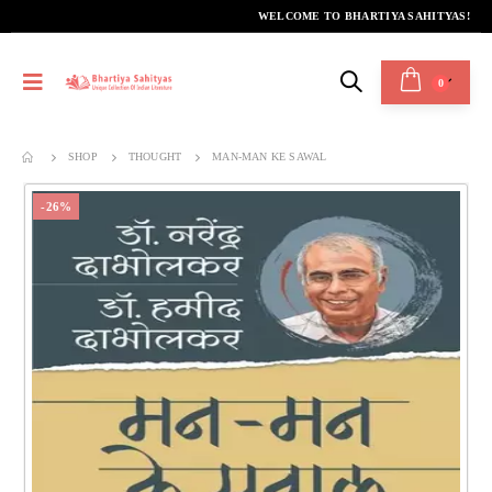
WELCOME TO BHARTIYA SAHITYAS!
0
SHOP
THOUGHT
MAN-MAN KE SAWAL
-26%