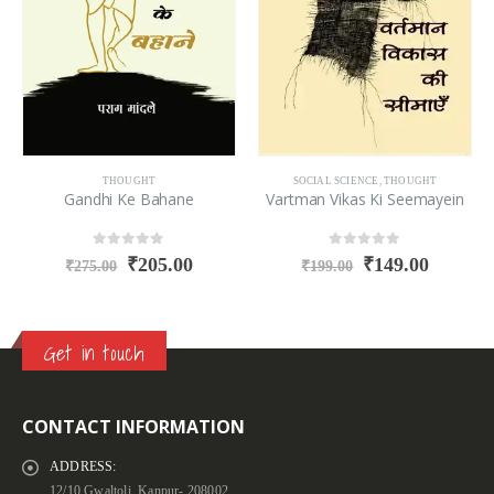
THOUGHT
SOCIAL SCIENCE
,
THOUGHT
Gandhi Ke Bahane
Vartman Vikas Ki Seemayein
0
out of 5
0
out of 5
₹
205.00
₹
149.00
₹
275.00
₹
199.00
Get in touch
CONTACT INFORMATION
ADDRESS:
12/10 Gwaltoli, Kanpur- 208002