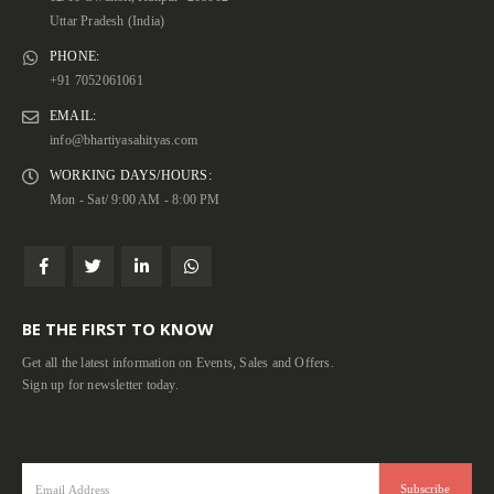
Uttar Pradesh (India)
PHONE:
+91 7052061061
EMAIL:
info@bhartiyasahityas.com
WORKING DAYS/HOURS:
Mon - Sat/ 9:00 AM - 8:00 PM
BE THE FIRST TO KNOW
Get all the latest information on Events, Sales and Offers.
Sign up for newsletter today.