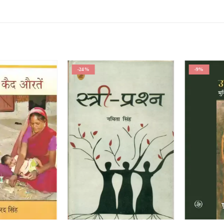
-24%
-9%