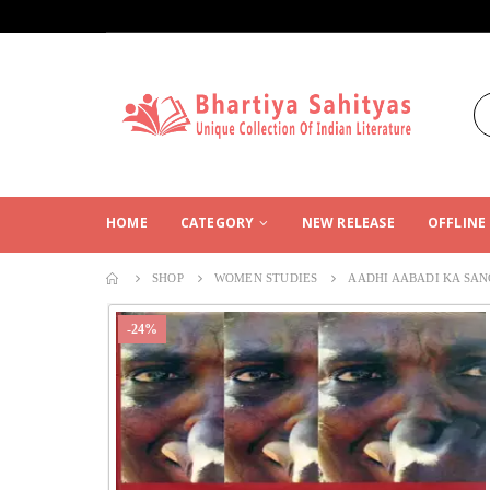
HOME
CATEGORY
NEW RELEASE
OFFLINE
SHOP
WOMEN STUDIES
AADHI AABADI KA SA
-24%