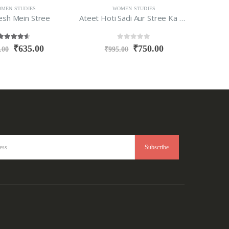
N STUDIES
WOMEN STUDIES
W
 Mein Stree
Ateet Hoti Sadi Aur Stree Ka Bhavishya
Choori 
0
out of 5
0
out of 5
₹
635.00
₹
750.00
₹
995.00
₹
199