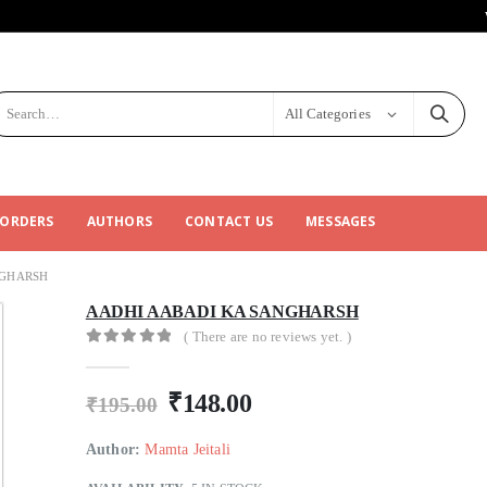
All Categories
 ORDERS
AUTHORS
CONTACT US
MESSAGES
NGHARSH
AADHI AABADI KA SANGHARSH
( There are no reviews yet. )
0
out of 5
₹
148.00
₹
195.00
Author:
Mamta Jeitali