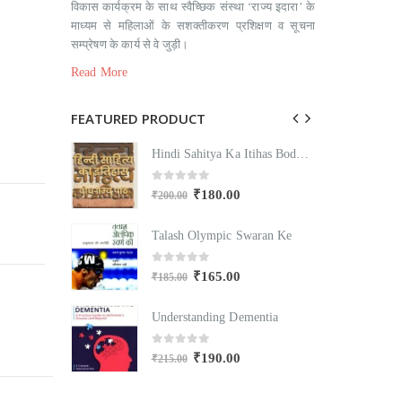
विकास कार्यक्रम के साथ स्वैच्छिक संस्था ‘राज्य इदारा’ के
माध्यम से महिलाओं के सशक्तीकरण प्रशिक्षण व सूचना
सम्प्रेषण के कार्य से वे जुड़ी।
Read More
FEATURED PRODUCT
Hindi Sahitya Ka Itihas Bodhgamya Path
Hindi Sahitya Ka Itihas Bodhgamya Path
0
out of 5
₹
180.00
₹
200.00
₹
Swaran Ke
Talash Olympic Swaran Ke
T
0
out of 5
₹
165.00
₹
185.00
₹
mentia
Understanding Dementia
U
0
out of 5
₹
190.00
₹
215.00
₹