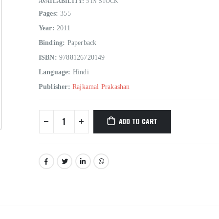
AVAILABILITY:
5 IN STOCK
Pages:
355
Year:
2011
Binding:
Paperback
ISBN:
9788126720149
Language:
Hindi
Hindi Sahitya Ka Itihas Bodhgamya Path
Publisher:
Rajkamal Prakashan
0
out of 5
0
out of 5
₹
180.00
₹
180.00
₹
200.00
₹
200.00
ADD TO CART
Talash Olympic Swaran Ke
Talash Olympic 
0
out of 5
0
out of 5
₹
165.00
₹
165.00
₹
185.00
₹
185.00
Understanding Dementia
Understanding De
0
out of 5
0
out of 5
₹
190.00
₹
190.00
₹
215.00
₹
215.00