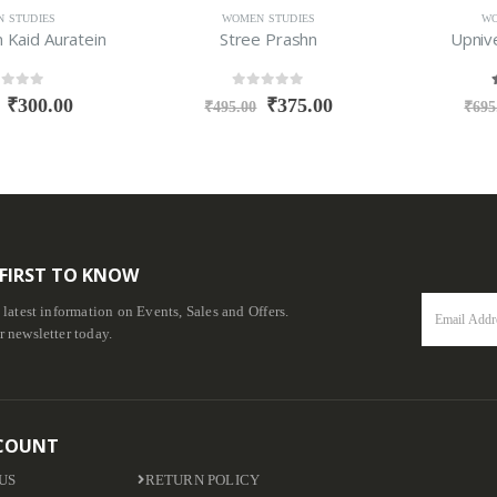
UDIES
WOMEN STUDIES
WOME
aid Auratein
Stree Prashn
Upnivesh
f 5
0
out of 5
4.5
300.00
₹
375.00
₹
495.00
₹
695.00
 FIRST TO KNOW
e latest information on Events, Sales and Offers.
r newsletter today.
COUNT
US
RETURN POLICY