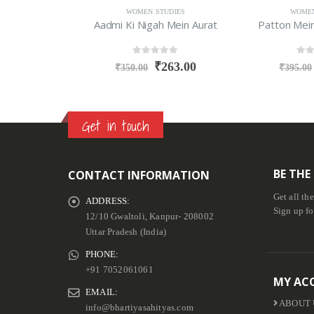
ES
WOMEN STUDIES
WOMEN ST
Stri Sangharsh Ka Itihas : 1800-1990
Aadmi Ki Nigah Mein Aurat
Patton Mein K
0
out of 5
0
out o
5.00
₹
263.00
₹
₹
350.00
₹
395.00
Get in touch
BE THE
CONTACT INFORMATION
Get all th
ADDRESS:
Sign up fo
12/10 Gwaltoli, Kanpur- 208002
Uttar Pradesh (India)
PHONE:
+91 7052061061
MY AC
EMAIL:
ABOUT 
info@bhartiyasahityas.com