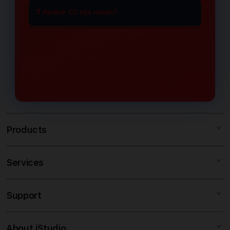
saat itu juga secara kontan kepada
Tentu saja, kami disini menyediakan
tertinggi di situs toto WILTOTO
❓ Apakah CS nya ramah?
pemenang!
layanan deposit tercepat di bumi
hingga 99% setiap hari nya!
contohnya seperti deposit DANA dan
WILTOTO pastinya akan
Qris. Kedua layanan deposit tersebut
menyediakan layanan CS yang sudah
hanya memerlukan waktu 1 detik
berpengalaman untuk melayani
saja untuk memproseskan semua
semua pemain kesayangan situs WIL
transaksi anda!
TOTO.
Products
Services
WILTOTO
TOTO
Support
AppleCare+
SITUS TOTO TERPERCAYA
Corporate
WIL TOTO
About iStudio
My Account