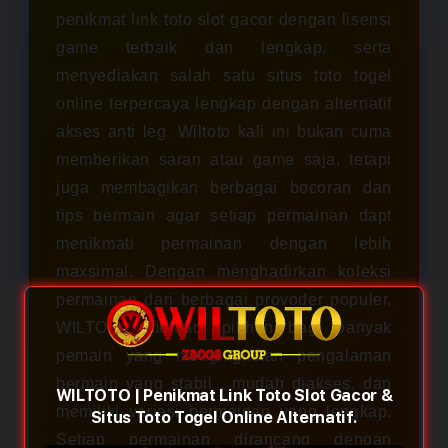
penikmat link toto slot gacor dengan lisensi
game terbaik dan lengkap, serta
menyediakan salah satu situs toto togel
online terpercaya lengkap dengan alternatif
akses anti leg. Wiltoto kali ini bukan cuma
memberikan saran atau game saja, tetapi
juga membagikan berbagai bocoran dan
tips bermain agar setiap permainan dapt
menikmati permainan dengan lebih
maxsimal. Dengan menghadirkan koleksi
permainan dari berbagai provoder populer,
WILTOTO menjadi pilihan bagi banyak
pemain yang menginginkan pengalaman
bermain yang stabil , mudah diakses, dan
WILTOTO | Penikmat Link Toto Slot Gacor &
memiliki variasi permainan yang lengkap.
Situs Toto Togel Online Alternatif.
Setiap permainan dirancang dengan