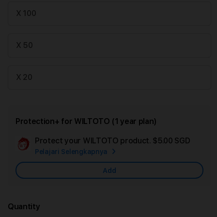
X 100
X 50
X 20
Protection+ for WILTOTO (1 year plan)
Protect your WILTOTO product.
$5.00 SGD
Add
Pelajari Selengkapnya
Apple
Care
Add
Quantity