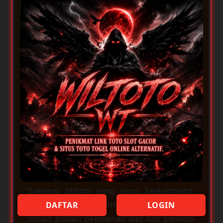
tampilan modern, proses loading yang
cepat, serta kompatibel di berbagai
prangkat, baik desktop maupun
smartphone.
Selain itu menghadirkan pilihan link toto
slot gacor yang selalu diperbarui, WILTOTO
juga menyediakan situs toto togel online
dengan berbagai pasaran favorit yang
dapat diakses melalui satu akun.
Kemudaian ini membuat pemain tidak perlu
berpindah pindah Platform untuk menikmati
berbagai jenis permainan yang tersedia.
Sebagai pltform yang terus berkembang,
DAFTAR
LOGIN
WILTOTO menghadirkan ratusan hingga
ribuan pilihan permainan slot dari provider