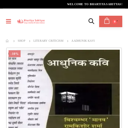
WELCOME TO BHARTIYA SAHITYAS!
0
SHOP
LITERARY CRITICISM
AADHUNIK KAVI
-10%