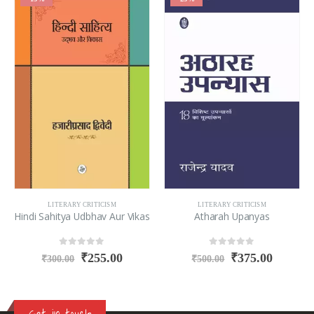
LITERARY CRITICISM
LITERARY CRITICISM
Hindi Sahitya Udbhav Aur Vikas
Atharah Upanyas
0
out of 5
0
out of 5
₹
255.00
₹
375.00
₹
300.00
₹
500.00