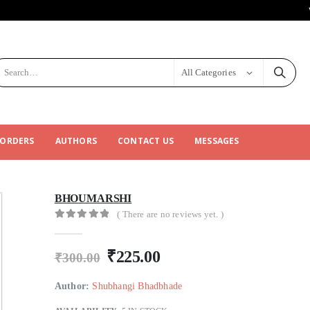
All Categories
 ORDERS
AUTHORS
CONTACT US
MESSAGES
BHOUMARSHI
( There are no reviews yet. )
0
out of 5
₹
225.00
₹
300.00
Author:
Shubhangi Bhadbhade