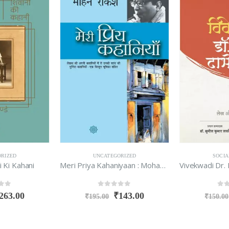
RIZED
UNCATEGORIZED
SOCIA
i Ki Kahani
Meri Priya Kahaniyaan : Mohan Rakesh
f 5
0
out of 5
0
ou
263.00
₹
143.00
₹
195.00
₹
150.00