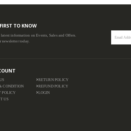
 FIRST TO KNOW
e latest information on Events, Sales and Offers.
r newsletter today.
COUNT
US
RETURN POLICY
& CONDITION
REFUND POLICY
Y POLICY
LOGIN
T US