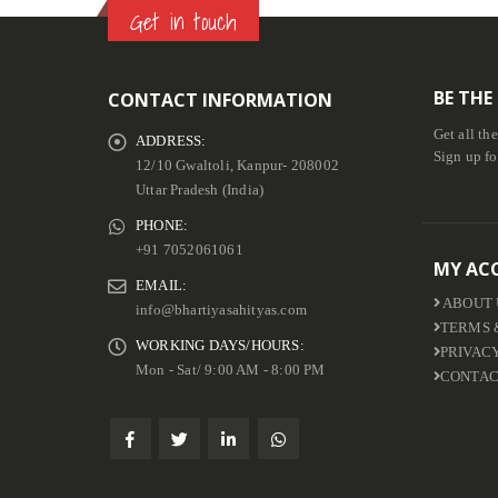
Get in touch
BE THE
CONTACT INFORMATION
Get all th
ADDRESS:
Sign up fo
12/10 Gwaltoli, Kanpur- 208002
Uttar Pradesh (India)
PHONE:
+91 7052061061
MY AC
EMAIL:
ABOUT 
info@bhartiyasahityas.com
TERMS 
WORKING DAYS/HOURS:
PRIVAC
Mon - Sat/ 9:00 AM - 8:00 PM
CONTAC