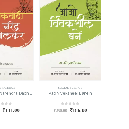
L SCIENCE
SOCIAL SCIENCE
U
Vivekwadi Dr. Narendra Dabholkar Lekh Aur Sakshatkar
Aao Viveksheel Banein
Samb
t of 5
0
out of 5
₹
111.00
₹
186.00
₹
250.00
₹
199