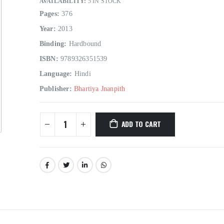
AVAILABILITY:
5 IN STOCK
Pages:
376
Year:
2013
Binding:
Hardbound
ISBN:
9789326351539
Language:
Hindi
Publisher:
Bhartiya Jnanpith
ADD TO CART
Hindi Sahitya Ka Itihas Bodhgamya Path
0
out of 5
0
out of 5
₹
180.00
₹
180.00
₹
200.00
₹
200.00
Talash Olympic Swaran Ke
Talash Olympic 
0
out of 5
0
out of 5
₹
165.00
₹
165.00
₹
185.00
₹
185.00
Understanding Dementia
Understanding De