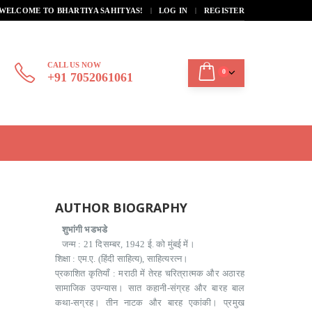
|
WELCOME TO BHARTIYA SAHITYAS!
LOG IN
REGISTER
CALL US NOW
0
+91 7052061061
AUTHOR BIOGRAPHY
शुभांगी भडभडे
जन्म : 21 दिसम्बर, 1942 ई. को मुंबई में।
शिक्षा : एम.ए. (हिंदी साहित्य), साहित्यरत्न।
प्रकाशित कृतियाँ : मराठी में तेरह चरित्रात्मक और अठारह
सामाजिक उपन्यास। सात कहानी-संग्रह और बारह बाल
कथा-सग्रह। तीन नाटक और बारह एकांकी। प्रमुख