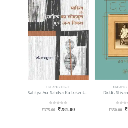
UNCATEGORIZED
UNCATEGO
ED
Sahitya Aur Sahitya Ka Lokvritt Evam Anya Nibandh
Diddi : Shivan
kash
0
out of 5
0
out o
₹
281.00
₹
₹
375.00
₹
350.00
0.00