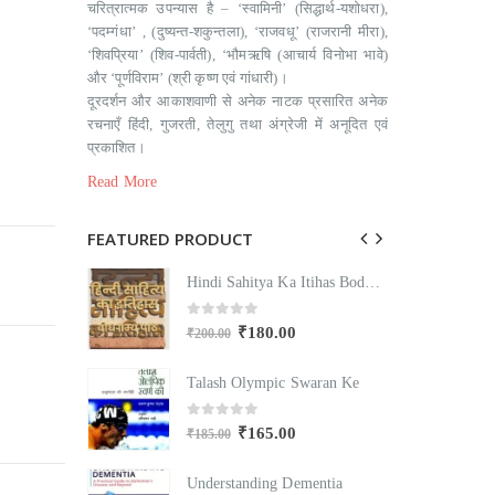
चरित्रात्मक उपन्यास है – ‘स्वामिनी’ (सिद्धार्थ-यशोधरा),
‘पदम्गंधा’ , (दुष्यन्त-शकुन्तला), ‘राजवधू’ (राजरानी मीरा),
‘शिवप्रिया’ (शिव-पार्वती), ‘भौमऋषि (आचार्य विनोभा भावे)
और ‘पूर्णविराम’ (श्री कृष्ण एवं गांधारी)।
दूरदर्शन और आकाशवाणी से अनेक नाटक प्रसारित अनेक
रचनाएँ हिंदी, गुजरती, तेलुगु तथा अंग्रेजी में अनूदित एवं
प्रकाशित।
Read More
FEATURED PRODUCT
Hindi Sahitya Ka Itihas Bodhgamya Path
Hindi Sahitya Ka Itihas Bodhgamya Path
0
out of 5
₹
180.00
₹
200.00
₹
Swaran Ke
Talash Olympic Swaran Ke
T
0
out of 5
₹
165.00
₹
185.00
₹
mentia
Understanding Dementia
U