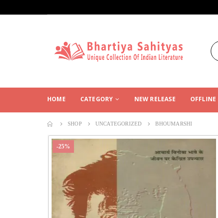
HOME
CATEGORY
NEW RELEASE
OFFLINE
SHOP
UNCATEGORIZED
BHOUMARSHI
-25%