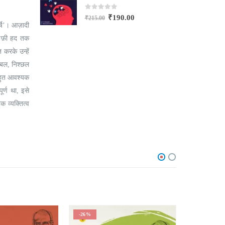
0
out of 5
₹
190.00
₹
215.00
₹
षि’। आज़ादी
काफ़ी हद तक
 करके उन्हें
्मबल, निश्छल
बहुत आवश्यक
ूर्ण था, इसे
क व्यक्तित्व
-26%
-25%