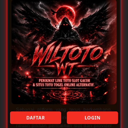
tampilan modern, proses loading yang
cepat, serta kompatibel di berbagai
prangkat, baik desktop maupun
smartphone.
Selain itu menghadirkan pilihan link toto
slot gacor yang selalu diperbarui, WILTOTO
juga menyediakan situs toto togel online
dengan berbagai pasaran favorit yang
dapat diakses melalui satu akun.
Kemudaian ini membuat pemain tidak perlu
berpindah pindah Platform untuk menikmati
berbagai jenis permainan yang tersedia.
Sebagai pltform yang terus berkembang,
DAFTAR
LOGIN
WILTOTO menghadirkan ratusan hingga
ribuan pilihan permainan slot dari provider