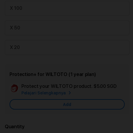
X 100
X 50
X 20
Protection+ for WILTOTO (1 year plan)
Protect your WILTOTO product.
$5.00 SGD
Add
Pelajari Selengkapnya
Apple
Care
Add
Quantity