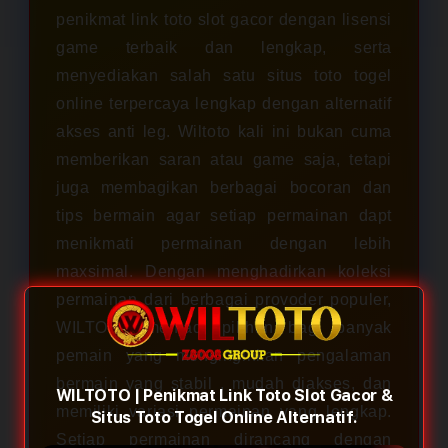
penikmat link toto slot gacor dengan lisensi
game terbaik dan lengkap, serta
menyediakan salah satu situs toto togel
online terpercaya lengkap dengan alternatif
akses anti leg. Wiltoto kali ini bukan cuma
memberikan saran atau game saja, tetapi
juga membagikan berbagai bocoran dan
tips bermain agar setiap permainan dapt
menikmati permainan dengan lebih
maxsimal. Dengan menghadirkan koleksi
permainan dari berbagai provoder populer,
WILTOTO menjadi pilihan bagi banyak
pemain yang menginginkan pengalaman
bermain yang stabil , mudah diakses, dan
WILTOTO | Penikmat Link Toto Slot Gacor &
memiliki variasi permainan yang lengkap.
Situs Toto Togel Online Alternatif.
Setiap permainan dirancang dengan