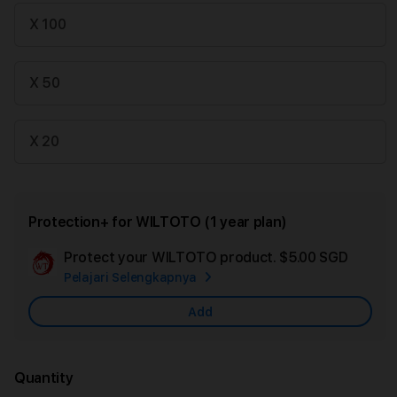
X 100
X 50
X 20
Protection+ for WILTOTO (1 year plan)
Protect your WILTOTO product.
$5.00 SGD
Add
Pelajari Selengkapnya
Apple
Care
Add
Quantity