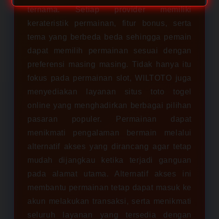
ternama. Setiap provider memiliki
kerateristik permainan, fitur bonus, serta
tema yang berbeda beda sehingga pemain
dapat memilih permainan sesuai dengan
preferensi masing masing. Tidak hanya itu
fokus pada permainan slot, WILTOTO juga
menyediakan layanan situs toto togel
online yang menghadirkan berbagai pilihan
pasaran populer. Permainan dapat
menikmati pengalaman bermain melalui
alternatif akses yang dirancang agar tetap
mudah dijangkau ketika terjadi ganguan
pada alamat utama. Alternatif akses ini
membantu permainan tetap dapat masuk ke
akun melakukan transaksi, serta menikmati
seluruh layanan yang tersedia dengan