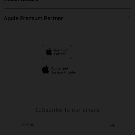
SLOT GACOR
TOTO SLOT
Collection & Delivery
Elush Service Provider
SLOT GACOR
Apple Premium Partner
About Us
Returns & Exchanges
Financing Options
WIL TOTO
Find an iStudio near you
Contact Us
Trade-in
LINK RESMI
Why Shop at iStudio
FAQ
Traveller’s Reservation
Elush Corporate Website
Privacy Policy
Site Terms of Use
Subscribe to our emails
Email