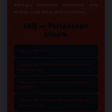
sekaligus memahami mekanisme yang
tersedia pada setiap jenis permainan.
FAQ — Pertanyaan
Umum
❓ Apa itu WILTOTO?
WILTOTO adalah salah satu link situs
❓ Apakah WILTOTO merupakan situs toto yang
toto slot gacor hari ini 4d terbaik
bisa di percaya?
nomor 1 di Indonesia yang
Tentu saja, kami disini tentunya
menyediakan berbagai macam
❓ Bagaimana cara mendapatkan akun gacor di
selalu mengutamakan kenyamanan
WILTOTO?
pasaran toto togel resmi terpercaya
pemain dan kerpercayaan pemain.
2026
Hanya dengan daftar menggunakan
Semua hasil kemenangan pemain
❓ Apakah WILTOTO memiliki layanan deposit
refferal ravee88, maka id anda
tercepat di bumi?
tentunya akan langsung di bayarkan
tentunya akan merasakan winrate