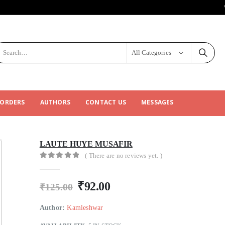
All Categories
 ORDERS
AUTHORS
CONTACT US
MESSAGES
LAUTE HUYE MUSAFIR
( There are no reviews yet. )
0
out of 5
₹
92.00
₹
125.00
Author:
Kamleshwar