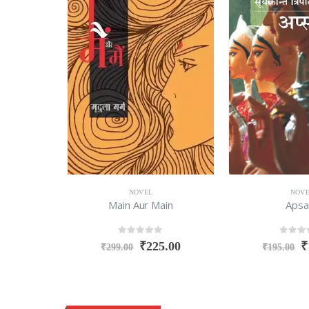
NOVEL
NOV
am
Main Aur Main
Apsa
0
out of 5
0
out o
0.00
₹
225.00
₹
₹
299.00
₹
195.00