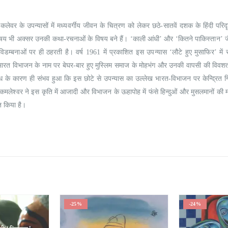
Understanding Dementia
Understanding De
ेवर के उपन्यासों में मध्यवर्गीय जीवन के चित्रण को लेकर छठे-सातवें दशक के हिंदी परिदृश
0
out of 5
0
out of 5
₹
190.00
₹
190.00
₹
215.00
₹
215.00
िषय भी अक्सर उनकी कथा-रचनाओं के विषय बने हैं। ‘काली आंधी’ और ‘कितने पाकिस्तान’ 
डम्बनाओं पर ही ठहरती है। वर्ष 1961 में प्रकाशित इस उपन्यास ‘लौटे हुए मुसाफिर’ में स्
रत विभाजन के नाम पर बेघर-बार हुए मुस्लिम समाज के मोहभंग और उनकी वापसी की विवशता
े कारण ही संभव हुआ कि इस छोटे से उपन्यास का उल्लेख भारत-विभाजन पर केन्द्रित गिने
ं कमलेश्वर ने इस कृति में आजादी और विभाजन के ऊहापोह में फंसे हिन्दुओं और मुसलमानों की 
त किया है।
-25%
-24%