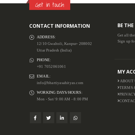
Get in touch
BE THE
CONTACT INFORMATION
Get all th
ADDRESS:
Sign up fo
12/10 Gwaltoli, Kanpur- 208002
Uttar Pradesh (India)
PHONE:
+91 7052061061
MY AC
EMAIL:
ABOUT 
info@bhartiyasahityas.com
TERMS 
WORKING DAYS/HOURS:
PRIVAC
Mon - Sat/ 9:00 AM - 8:00 PM
CONTAC