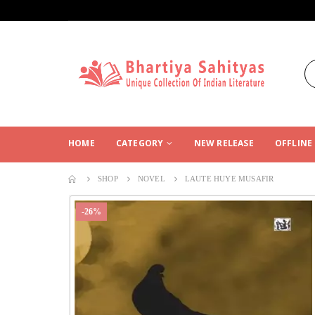
HOME
CATEGORY
NEW RELEASE
OFFLINE
SHOP
NOVEL
LAUTE HUYE MUSAFIR
-26%