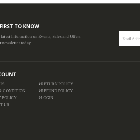
 FIRST TO KNOW
e latest information on Events, Sales and Offers.
r newsletter today.
COUNT
US
RETURN POLICY
& CONDITION
REFUND POLICY
Y POLICY
LOGIN
T US