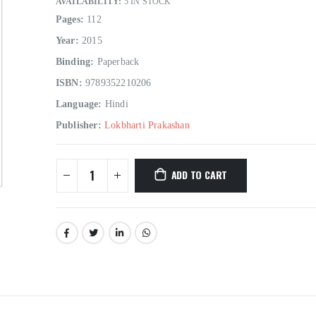
AVAILABILITY:
5 IN STOCK
Pages:
112
Year:
2015
Binding:
Paperback
ISBN:
9789352210206
Language:
Hindi
Publisher:
Lokbharti Prakashan
ADD TO CART
Hindi Sahitya Ka Itihas Bodhgamya Path
0
out of 5
0
out of 5
₹
180.00
₹
180.00
₹
200.00
₹
200.00
Talash Olympic Swaran Ke
Talash Olympic 
0
out of 5
0
out of 5
₹
165.00
₹
165.00
₹
185.00
₹
185.00