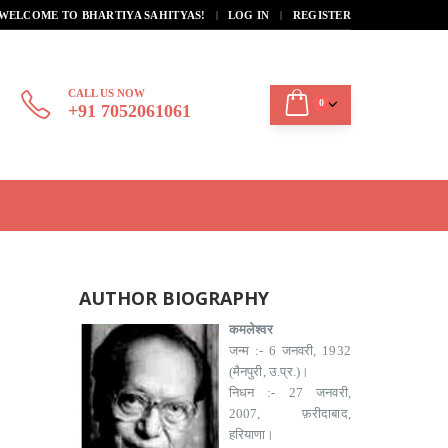
|
WELCOME TO BHARTIYA SAHITYAS!
LOG IN
REGISTER
CALL US NOW
0
+91 7052061061
AUTHOR BIOGRAPHY
कमलेश्वर
जन्म :- 6 जनवरी, 1932
(मैनपुरी, उ.प्र.)।
निधन :- 27 जनवरी,
2007, फ़रीदाबाद,
हरियाणा।