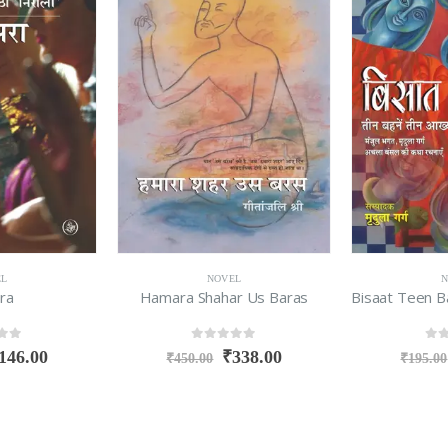
EL
NOVEL
N
ra
Hamara Shahar Us Baras
f 5
0
out of 5
0
ou
146.00
₹
338.00
₹
450.00
₹
195.00