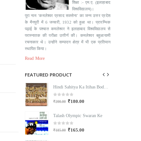
शिक्षा :- एम.ए. (इलाहाबाद
विश्वविद्यालय)।
पूरा नाम ‘कमलेश्वर प्रसाद सक्सेना’ का जन्म उत्तर प्रदेश
के मैनपुरी में 6 जनवरी, 1932 को हुआ था। प्रारम्भिक
पढ़ाई के पश्चात कमलेश्वर ने इलाहाबाद विश्वविद्यालय से
परास्नातक की परीक्षा उत्तीर्ण की। कमलेश्वर बहुआयामी
रचनाकार थे। उन्होंने सम्पादन क्षेत्र में भी एक प्रतिमान
स्थापित किया।
Read More
FEATURED PRODUCT
Hindi Sahitya Ka Itihas Bodhgamya Path
Hindi Sahitya Ka Itihas Bodhgamya Path
0
out of 5
₹
180.00
₹
200.00
₹
Swaran Ke
Talash Olympic Swaran Ke
T
0
out of 5
₹
165.00
₹
185.00
₹