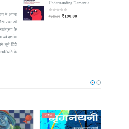
mentia
Understanding Dementia
U
्य में अपना
0
out of 5
₹
190.00
₹
215.00
₹
जैसी रचनाओं
वतंत्रता के
 को दर्शाया
-चुने हिंदी
मनःस्थिति के
-17%
-21%