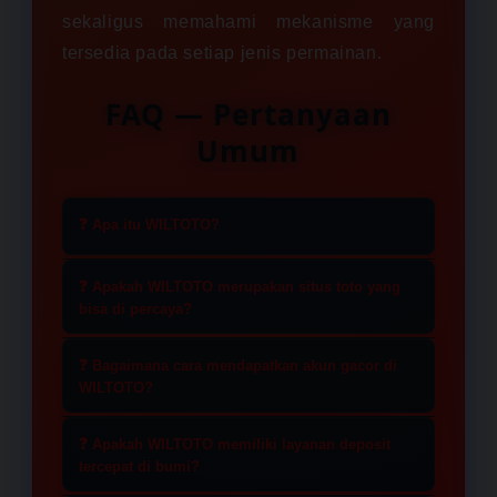
sekaligus memahami mekanisme yang
tersedia pada setiap jenis permainan.
FAQ — Pertanyaan
Umum
❓ Apa itu WILTOTO?
WILTOTO adalah salah satu link situs
❓ Apakah WILTOTO merupakan situs toto yang
toto slot gacor hari ini 4d terbaik
bisa di percaya?
nomor 1 di Indonesia yang
Tentu saja, kami disini tentunya
menyediakan berbagai macam
❓ Bagaimana cara mendapatkan akun gacor di
selalu mengutamakan kenyamanan
WILTOTO?
pasaran toto togel resmi terpercaya
pemain dan kerpercayaan pemain.
2026
Hanya dengan daftar menggunakan
Semua hasil kemenangan pemain
❓ Apakah WILTOTO memiliki layanan deposit
refferal ravee88, maka id anda
tercepat di bumi?
tentunya akan langsung di bayarkan
tentunya akan merasakan winrate