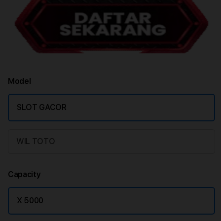
Model
SLOT GACOR
WIL TOTO
Capacity
X 5000