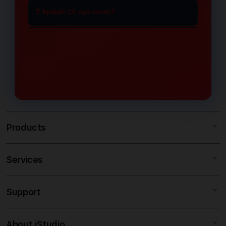
saat itu juga secara kontan kepada
Tentu saja, kami disini menyediakan
tertinggi di situs toto WILTOTO
❓ Apakah CS nya ramah?
pemenang!
layanan deposit tercepat di bumi
hingga 99% setiap hari nya!
contohnya seperti deposit DANA dan
WILTOTO pastinya akan
Qris. Kedua layanan deposit tersebut
menyediakan layanan CS yang sudah
hanya memerlukan waktu 1 detik
berpengalaman untuk melayani
saja untuk memproseskan semua
semua pemain kesayangan situs WIL
transaksi anda!
TOTO.
Products
Services
WILTOTO
TOTO
Support
AppleCare+
SITUS TOTO TERPERCAYA
Corporate
WIL TOTO
About iStudio
My Account