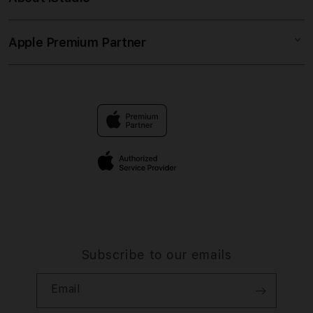
SLOT GACOR
TOTO SLOT
Collection & Delivery
Elush Service Provider
SLOT GACOR
Apple Premium Partner
About Us
Returns & Exchanges
Financing Options
WIL TOTO
Find an iStudio near you
Contact Us
Trade-in
LINK RESMI
Why Shop at iStudio
FAQ
Traveller’s Reservation
Elush Corporate Website
Privacy Policy
Site Terms of Use
Subscribe to our emails
Email