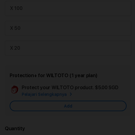
X 100
X 50
X 20
Protection+ for WILTOTO (1 year plan)
Protect your WILTOTO product.
$5.00 SGD
Add
Pelajari Selengkapnya
Apple
Care
Add
Quantity