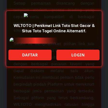
Setiap permainan dirancang dengan
tampilan modern, proses loading yang
cepat, serta kompatibel di berbagai
prangkat, baik desktop maupun
WILTOTO | Penikmat Link Toto Slot Gacor &
smartphone.
Situs Toto Togel Online Alternatif.
Selain itu menghadirkan pilihan link toto
slot gacor yang selalu diperbarui, WILTOTO
DAFTAR
LOGIN
juga menyediakan situs toto togel online
dengan berbagai pasaran favorit yang
dapat diakses melalui satu akun.
Kemudaian ini membuat pemain tidak perlu
berpindah pindah Platform untuk menikmati
berbagai jenis permainan yang tersedia.
Sebagai pltform yang terus berkembang,
WILTOTO menghadirkan ratusan hingga