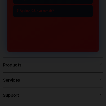
tentunya akan langsung di bayarkan
tentunya akan merasakan winrate
saat itu juga secara kontan kepada
Tentu saja, kami disini menyediakan
tertinggi di situs toto WILTOTO
❓ Apakah CS nya ramah?
pemenang!
layanan deposit tercepat di bumi
hingga 99% setiap hari nya!
contohnya seperti deposit DANA dan
WILTOTO pastinya akan
Qris. Kedua layanan deposit tersebut
menyediakan layanan CS yang sudah
hanya memerlukan waktu 1 detik
berpengalaman untuk melayani
saja untuk memproseskan semua
semua pemain kesayangan situs WIL
transaksi anda!
TOTO.
Products
Services
WILTOTO
TOTO
Support
AppleCare+
SITUS TOTO TERPERCAYA
Corporate