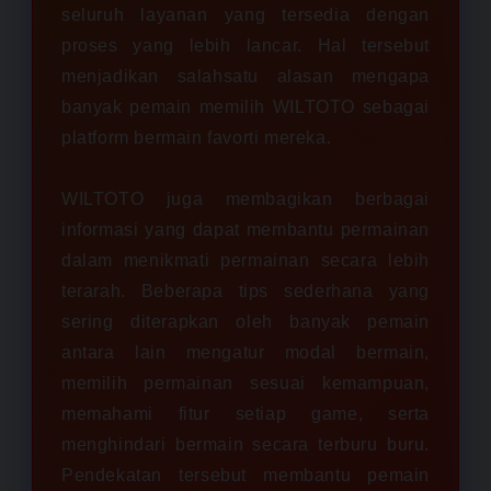
seluruh layanan yang tersedia dengan
proses yang lebih lancar. Hal tersebut
menjadikan salahsatu alasan mengapa
banyak pemain memilih WILTOTO sebagai
platform bermain favorti mereka.
WILTOTO juga membagikan berbagai
informasi yang dapat membantu permainan
dalam menikmati permainan secara lebih
terarah. Beberapa tips sederhana yang
sering diterapkan oleh banyak pemain
antara lain mengatur modal bermain,
memilih permainan sesuai kemampuan,
memahami fitur setiap game, serta
menghindari bermain secara terburu buru.
Pendekatan tersebut membantu pemain