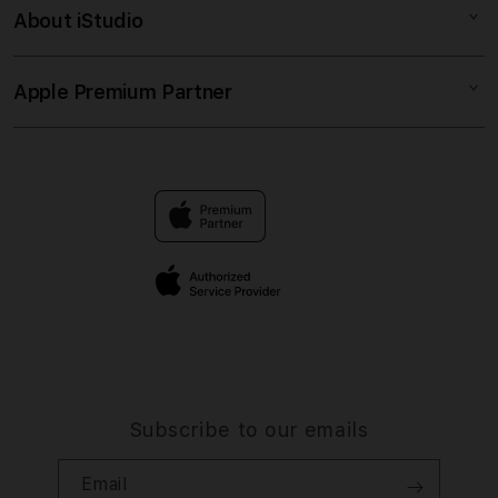
WIL TOTO
About iStudio
My Account
SLOT GACOR
TOTO SLOT
Collection & Delivery
Elush Service Provider
SLOT GACOR
Apple Premium Partner
About Us
Returns & Exchanges
Financing Options
WIL TOTO
Find an iStudio near you
Contact Us
Trade-in
LINK RESMI
Why Shop at iStudio
FAQ
Traveller’s Reservation
Elush Corporate Website
Privacy Policy
Site Terms of Use
Subscribe to our emails
Email