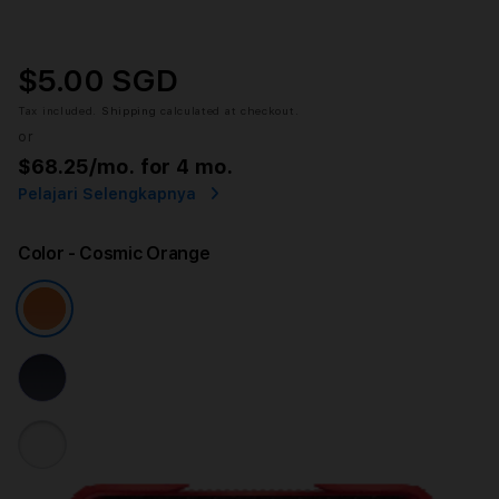
$5.00 SGD
Tax included.
Shipping
calculated at checkout.
or
$68.25
/mo. for 4 mo.
Pelajari Selengkapnya
Color
- Cosmic Orange