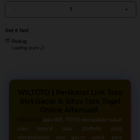
Decrease
Incr
quantity
quant
for
for
Get it fast
WILTOTO
WIL
|
|
Pickup
Penikmat
Peni
Loading store
Link
Link
Toto
Toto
Slot
Slot
Gacor
Gaco
&
&
Situs
Situs
Toto
Toto
WILTOTO | Penikmat Link Toto
Togel
Toge
Slot Gacor & Situs Toto Togel
Online
Onlin
Online Alternatif.
Alternatif.
Alter
WILTOTO
atau WIL TOTO merupakan salah
satu tempat atau platform yang
menyadiakan slot gacor untuk para