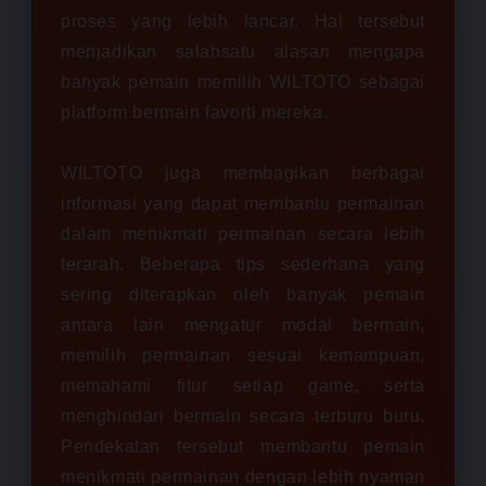
proses yang lebih lancar. Hal tersebut
menjadikan salahsatu alasan mengapa
banyak pemain memilih WILTOTO sebagai
platform bermain favorti mereka.
WILTOTO juga membagikan berbagai
informasi yang dapat membantu permainan
dalam menikmati permainan secara lebih
terarah. Beberapa tips sederhana yang
sering diterapkan oleh banyak pemain
antara lain mengatur modal bermain,
memilih permainan sesuai kemampuan,
memahami fitur setiap game, serta
menghindari bermain secara terburu buru.
Pendekatan tersebut membantu pemain
menikmati permainan dengan lebih nyaman