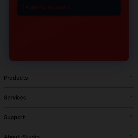
saat itu juga secara kontan kepada
Tentu saja, kami disini menyediakan
tertinggi di situs toto WILTOTO
❓ Apakah CS nya ramah?
pemenang!
layanan deposit tercepat di bumi
hingga 99% setiap hari nya!
contohnya seperti deposit DANA dan
WILTOTO pastinya akan
Qris. Kedua layanan deposit tersebut
menyediakan layanan CS yang sudah
hanya memerlukan waktu 1 detik
berpengalaman untuk melayani
saja untuk memproseskan semua
semua pemain kesayangan situs WIL
transaksi anda!
TOTO.
Products
Services
WILTOTO
TOTO
Support
AppleCare+
SITUS TOTO TERPERCAYA
Corporate
WIL TOTO
About iStudio
My Account