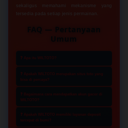
sekaligus memahami mekanisme yang
tersedia pada setiap jenis permainan.
FAQ — Pertanyaan
Umum
❓ Apa itu WILTOTO?
WILTOTO adalah salah satu link situs
❓ Apakah WILTOTO merupakan situs toto yang
toto slot gacor hari ini 4d terbaik
bisa di percaya?
nomor 1 di Indonesia yang
Tentu saja, kami disini tentunya
menyediakan berbagai macam
❓ Bagaimana cara mendapatkan akun gacor di
selalu mengutamakan kenyamanan
WILTOTO?
pasaran toto togel resmi terpercaya
pemain dan kerpercayaan pemain.
2026
Hanya dengan daftar menggunakan
Semua hasil kemenangan pemain
❓ Apakah WILTOTO memiliki layanan deposit
refferal ravee88, maka id anda
tercepat di bumi?
tentunya akan langsung di bayarkan
tentunya akan merasakan winrate