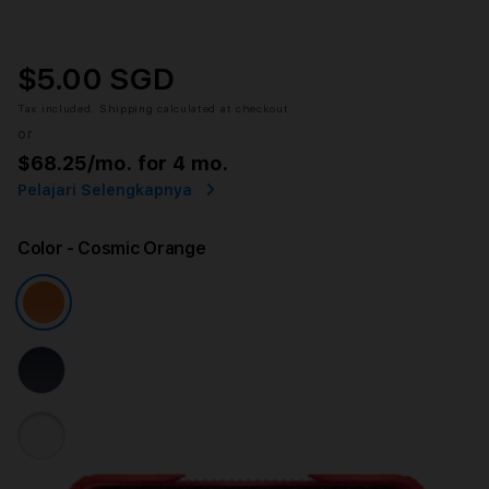
$5.00 SGD
Tax included.
Shipping
calculated at checkout.
or
$68.25
/mo. for 4 mo.
Pelajari Selengkapnya
Color
- Cosmic Orange