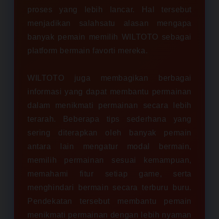
proses yang lebih lancar. Hal tersebut
menjadikan salahsatu alasan mengapa
banyak pemain memilih WILTOTO sebagai
platform bermain favorti mereka.
WILTOTO juga membagikan berbagai
informasi yang dapat membantu permainan
dalam menikmati permainan secara lebih
terarah. Beberapa tips sederhana yang
sering diterapkan oleh banyak pemain
antara lain mengatur modal bermain,
memilih permainan sesuai kemampuan,
memahami fitur setiap game, serta
menghindari bermain secara terburu buru.
Pendekatan tersebut membantu pemain
menikmati permainan dengan lebih nyaman