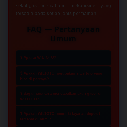
sekaligus memahami mekanisme yang
tersedia pada setiap jenis permainan.
FAQ — Pertanyaan
Umum
❓ Apa itu WILTOTO?
WILTOTO adalah salah satu link situs
❓ Apakah WILTOTO merupakan situs toto yang
toto slot gacor hari ini 4d terbaik
bisa di percaya?
nomor 1 di Indonesia yang
Tentu saja, kami disini tentunya
menyediakan berbagai macam
❓ Bagaimana cara mendapatkan akun gacor di
selalu mengutamakan kenyamanan
WILTOTO?
pasaran toto togel resmi terpercaya
pemain dan kerpercayaan pemain.
2026
Hanya dengan daftar menggunakan
Semua hasil kemenangan pemain
❓ Apakah WILTOTO memiliki layanan deposit
refferal ravee88, maka id anda
tercepat di bumi?
tentunya akan langsung di bayarkan
tentunya akan merasakan winrate