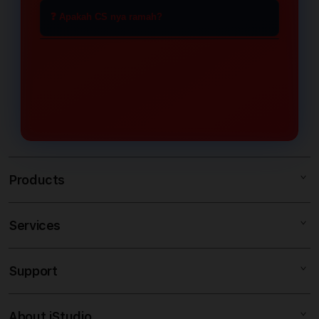
saat itu juga secara kontan kepada
Tentu saja, kami disini menyediakan
tertinggi di situs toto WILTOTO
❓ Apakah CS nya ramah?
pemenang!
layanan deposit tercepat di bumi
hingga 99% setiap hari nya!
contohnya seperti deposit DANA dan
WILTOTO pastinya akan
Qris. Kedua layanan deposit tersebut
menyediakan layanan CS yang sudah
hanya memerlukan waktu 1 detik
berpengalaman untuk melayani
saja untuk memproseskan semua
semua pemain kesayangan situs WIL
transaksi anda!
TOTO.
Products
Services
WILTOTO
TOTO
Support
AppleCare+
SITUS TOTO TERPERCAYA
Corporate
WIL TOTO
About iStudio
My Account