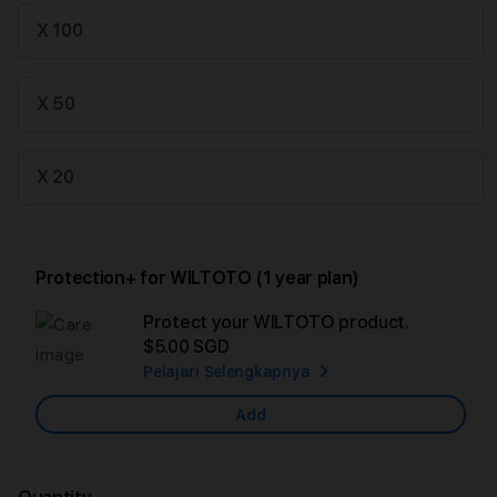
X 100
X 50
X 20
Protection+ for WILTOTO (1 year plan)
Protect your WILTOTO product.
Ad
$5.00 SGD
App
Pelajari Selengkapnya
Car
Add