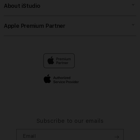
WIL TOTO
About iStudio
My Account
SLOT GACOR
TOTO SLOT
Collection & Delivery
Elush Service Provider
SLOT GACOR
Apple Premium Partner
About Us
Returns & Exchanges
Financing Options
WIL TOTO
Find an iStudio near you
Contact Us
Trade-in
LINK RESMI
Why Shop at iStudio
FAQ
Traveller’s Reservation
Elush Corporate Website
Privacy Policy
Site Terms of Use
Subscribe to our emails
Email