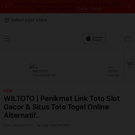
WILTOTO | Penikmat Link Toto Slot Gacor & Situs Toto
Fi
Togel Online Alternatif.
Daftar Disini !
Select your store
Cart
NEW
NEW
WILTOTO
TOTO SLOT
From $8.008 SGD
From $889.99 SGD
NEW
WILTOTO | Penikmat Link Toto Slot
Gacor & Situs Toto Togel Online
Alternatif.
SKU:
9484875120
Barcode:
9484875120