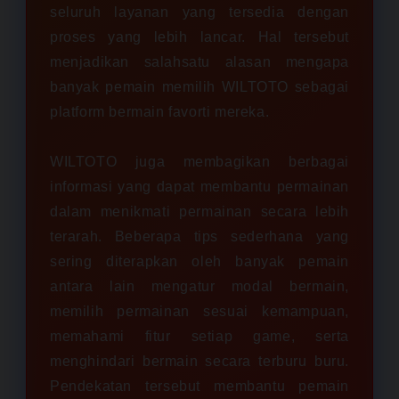
seluruh layanan yang tersedia dengan
proses yang lebih lancar. Hal tersebut
menjadikan salahsatu alasan mengapa
banyak pemain memilih WILTOTO sebagai
platform bermain favorti mereka.
WILTOTO juga membagikan berbagai
informasi yang dapat membantu permainan
dalam menikmati permainan secara lebih
terarah. Beberapa tips sederhana yang
sering diterapkan oleh banyak pemain
antara lain mengatur modal bermain,
memilih permainan sesuai kemampuan,
memahami fitur setiap game, serta
menghindari bermain secara terburu buru.
Pendekatan tersebut membantu pemain