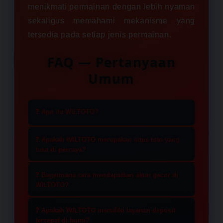
menikmati permainan dengan lebih nyaman
sekaligus memahami mekanisme yang
tersedia pada setiap jenis permainan.
FAQ — Pertanyaan
Umum
❓ Apa itu WILTOTO?
WILTOTO adalah salah satu link situs
❓ Apakah WILTOTO merupakan situs toto yang
toto slot gacor hari ini 4d terbaik
bisa di percaya?
nomor 1 di Indonesia yang
Tentu saja, kami disini tentunya
menyediakan berbagai macam
❓ Bagaimana cara mendapatkan akun gacor di
selalu mengutamakan kenyamanan
WILTOTO?
pasaran toto togel resmi terpercaya
pemain dan kerpercayaan pemain.
2026
Hanya dengan daftar menggunakan
Semua hasil kemenangan pemain
❓ Apakah WILTOTO memiliki layanan deposit
refferal ravee88, maka id anda
tercepat di bumi?