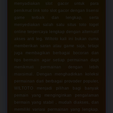
menyadiakan slot gacor untuk para
penikmat link toto slot gacor dengan lisensi
game terbaik dan lengkap, serta
menyediakan salah satu situs toto togel
online terpercaya lengkap dengan alternatif
akses anti leg. Wiltoto kali ini bukan cuma
memberikan saran atau game saja, tetapi
juga membagikan berbagai bocoran dan
tips bermain agar setiap permainan dapt
menikmati permainan dengan lebih
maxsimal. Dengan menghadirkan koleksi
permainan dari berbagai provoder populer,
WILTOTO menjadi pilihan bagi banyak
pemain yang menginginkan pengalaman
bermain yang stabil , mudah diakses, dan
memiliki variasi permainan yang lengkap.