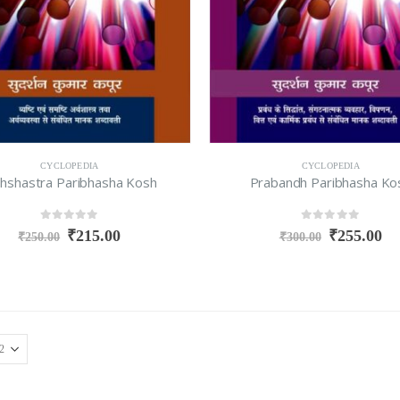
CYCLOPEDIA
CYCLOPEDIA
thshastra Paribhasha Kosh
Prabandh Paribhasha Ko
0
out of 5
0
out of 5
₹
215.00
₹
255.00
₹
250.00
₹
300.00