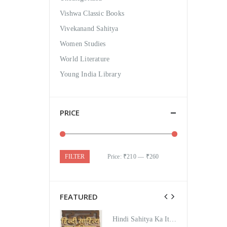
Vishwa Classic Books
Vivekanand Sahitya
Women Studies
World Literature
Young India Library
PRICE
FILTER
Price:
₹210
—
₹260
FEATURED
Hindi Sahitya Ka Itihas Bodhgamya Path
Hindi Sahitya Ka Itihas Bodhgamya Path