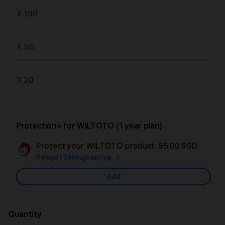
X 100
X 50
X 20
Protection+ for WILTOTO (1 year plan)
Protect your WILTOTO product.
$5.00 SGD
Add
Pelajari Selengkapnya
Apple
Care
Add
Quantity