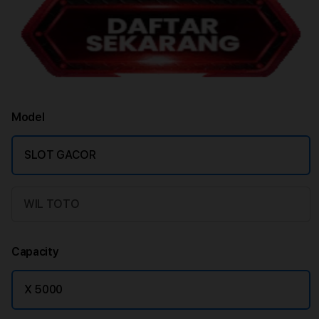
Model
SLOT GACOR
WIL TOTO
Capacity
X 5000