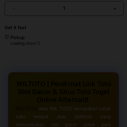
Decrease
Incr
quantity
quant
for
for
Get it fast
WILTOTO
WIL
|
|
Pickup
Penikmat
Peni
Loading store
Link
Link
Toto
Toto
Slot
Slot
Gacor
Gaco
&
&
Situs
Situs
Toto
Toto
WILTOTO | Penikmat Link Toto
Togel
Toge
Slot Gacor & Situs Toto Togel
Online
Onlin
Online Alternatif.
Alternatif.
Alter
WILTOTO
atau WIL TOTO merupakan salah
satu tempat atau platform yang
menyadiakan slot gacor untuk para