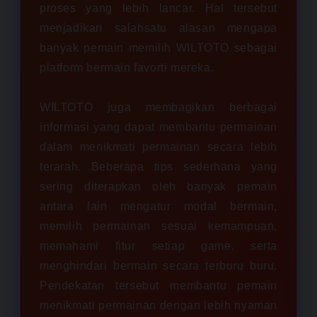
proses yang lebih lancar. Hal tersebut
menjadikan salahsatu alasan mengapa
banyak pemain memilih WILTOTO sebagai
platform bermain favorti mereka.
WILTOTO juga membagikan berbagai
informasi yang dapat membantu permainan
dalam menikmati permainan secara lebih
terarah. Beberapa tips sederhana yang
sering diterapkan oleh banyak pemain
antara lain mengatur modal bermain,
memilih permainan sesuai kemampuan,
memahami fitur setiap game, serta
menghindari bermain secara terburu buru.
Pendekatan tersebut membantu pemain
menikmati permainan dengan lebih nyaman