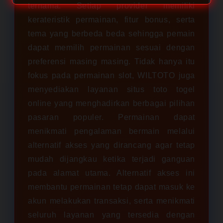
ternama. Setiap provider memiliki
kerateristik permainan, fitur bonus, serta
tema yang berbeda beda sehingga pemain
dapat memilih permainan sesuai dengan
preferensi masing masing. Tidak hanya itu
fokus pada permainan slot, WILTOTO juga
menyediakan layanan situs toto togel
online yang menghadirkan berbagai pilihan
pasaran populer. Permainan dapat
menikmati pengalaman bermain melalui
alternatif akses yang dirancang agar tetap
mudah dijangkau ketika terjadi ganguan
pada alamat utama. Alternatif akses ini
membantu permainan tetap dapat masuk ke
akun melakukan transaksi, serta menikmati
seluruh layanan yang tersedia dengan