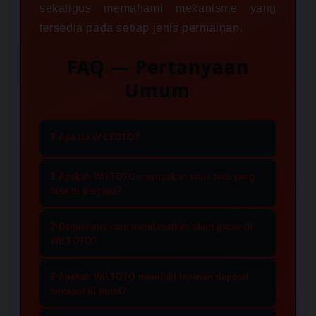
sekaligus memahami mekanisme yang
tersedia pada setiap jenis permainan.
FAQ — Pertanyaan
Umum
❓ Apa itu WILTOTO?
WILTOTO adalah salah satu link situs
❓ Apakah WILTOTO merupakan situs toto yang
toto slot gacor hari ini 4d terbaik
bisa di percaya?
nomor 1 di Indonesia yang
Tentu saja, kami disini tentunya
menyediakan berbagai macam
❓ Bagaimana cara mendapatkan akun gacor di
selalu mengutamakan kenyamanan
WILTOTO?
pasaran toto togel resmi terpercaya
pemain dan kerpercayaan pemain.
2026
Hanya dengan daftar menggunakan
Semua hasil kemenangan pemain
❓ Apakah WILTOTO memiliki layanan deposit
refferal ravee88, maka id anda
tercepat di bumi?
tentunya akan langsung di bayarkan
tentunya akan merasakan winrate