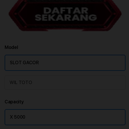
Model
SLOT GACOR
WIL TOTO
Capacity
X 5000