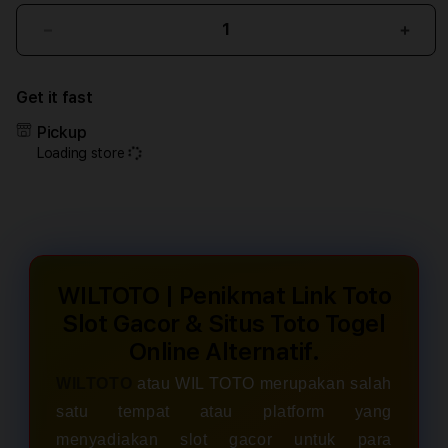
Decrease
Incr
quantity
quant
for
for
Get it fast
WILTOTO
WIL
|
|
Pickup
Penikmat
Peni
Loading store
Link
Link
Toto
Toto
Slot
Slot
Gacor
Gaco
&
&
Situs
Situs
Toto
Toto
WILTOTO | Penikmat Link Toto
Togel
Toge
Slot Gacor & Situs Toto Togel
Online
Onlin
Online Alternatif.
Alternatif.
Alter
WILTOTO
atau WIL TOTO merupakan salah
satu tempat atau platform yang
menyadiakan slot gacor untuk para