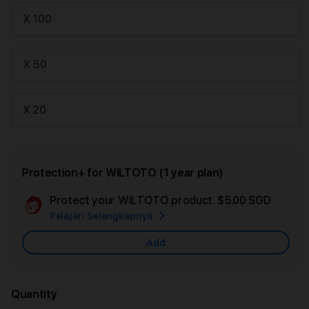
X 100
X 50
X 20
Protection+ for WILTOTO (1 year plan)
Protect your WILTOTO product.
$5.00 SGD
Add
Pelajari Selengkapnya
Apple
Care
Add
Quantity