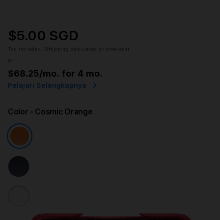
$5.00 SGD
Tax included.
Shipping
calculated at checkout.
or
$68.25
/mo. for 4 mo.
Pelajari Selengkapnya
Color
- Cosmic Orange