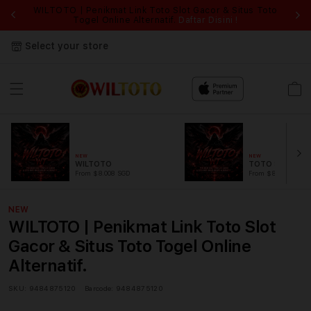
WILTOTO | Penikmat Link Toto Slot Gacor & Situs Toto
Fi
Togel Online Alternatif.
Daftar Disini !
Select your store
Cart
NEW
NEW
WILTOTO
TOTO SLOT
From $8.008 SGD
From $889.99 SGD
NEW
WILTOTO | Penikmat Link Toto Slot
Gacor & Situs Toto Togel Online
Alternatif.
SKU:
9484875120
Barcode:
9484875120