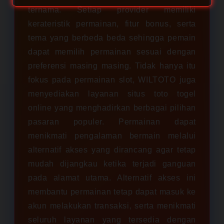
ternama. Setiap provider memiliki
kerateristik permainan, fitur bonus, serta
tema yang berbeda beda sehingga pemain
dapat memilih permainan sesuai dengan
preferensi masing masing. Tidak hanya itu
fokus pada permainan slot, WILTOTO juga
menyediakan layanan situs toto togel
online yang menghadirkan berbagai pilihan
pasaran populer. Permainan dapat
menikmati pengalaman bermain melalui
alternatif akses yang dirancang agar tetap
mudah dijangkau ketika terjadi ganguan
pada alamat utama. Alternatif akses ini
membantu permainan tetap dapat masuk ke
akun melakukan transaksi, serta menikmati
seluruh layanan yang tersedia dengan