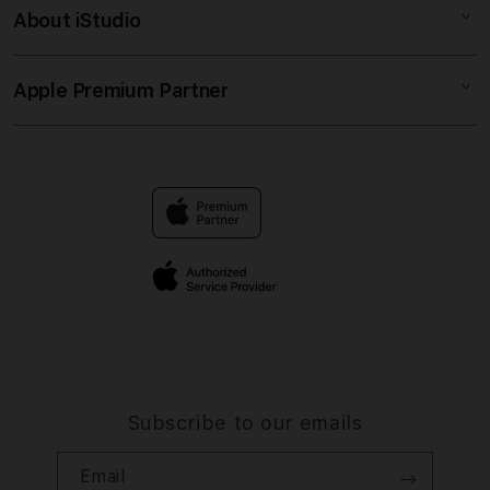
WIL TOTO
About iStudio
My Account
SLOT GACOR
TOTO SLOT
Collection & Delivery
Elush Service Provider
SLOT GACOR
Apple Premium Partner
About Us
Returns & Exchanges
Financing Options
WIL TOTO
Find an iStudio near you
Contact Us
Trade-in
LINK RESMI
Why Shop at iStudio
FAQ
Traveller’s Reservation
Elush Corporate Website
Privacy Policy
Site Terms of Use
Subscribe to our emails
Email