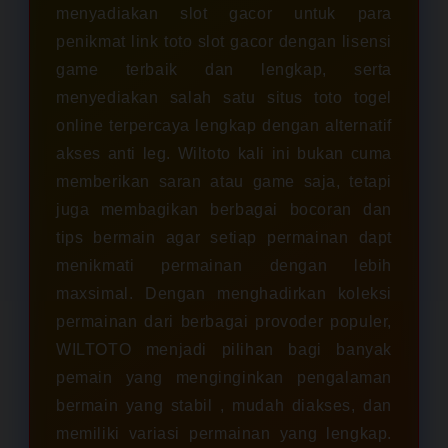
menyadiakan slot gacor untuk para
penikmat link toto slot gacor dengan lisensi
game terbaik dan lengkap, serta
menyediakan salah satu situs toto togel
online terpercaya lengkap dengan alternatif
akses anti leg. Wiltoto kali ini bukan cuma
memberikan saran atau game saja, tetapi
juga membagikan berbagai bocoran dan
tips bermain agar setiap permainan dapt
menikmati permainan dengan lebih
maxsimal. Dengan menghadirkan koleksi
permainan dari berbagai provoder populer,
WILTOTO menjadi pilihan bagi banyak
pemain yang menginginkan pengalaman
bermain yang stabil , mudah diakses, dan
memiliki variasi permainan yang lengkap.