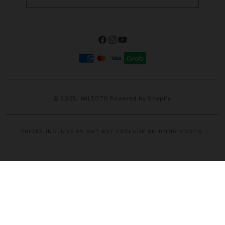
Facebook
Instagram
YouTube
Payment
methods
© 2025,
WILTOTO
Powered by Shopify
PRICES INCLUDE 9% GST BUT EXCLUDE SHIPPING COSTS.
S
i
n
g
l
e
c