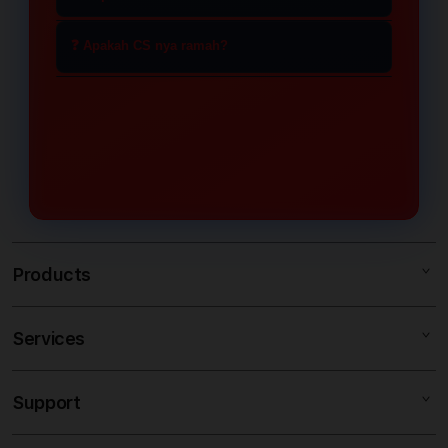
tentunya akan langsung di bayarkan
tentunya akan merasakan winrate
saat itu juga secara kontan kepada
Tentu saja, kami disini menyediakan
tertinggi di situs toto WILTOTO
❓ Apakah CS nya ramah?
pemenang!
layanan deposit tercepat di bumi
hingga 99% setiap hari nya!
contohnya seperti deposit DANA dan
WILTOTO pastinya akan
Qris. Kedua layanan deposit tersebut
menyediakan layanan CS yang sudah
hanya memerlukan waktu 1 detik
berpengalaman untuk melayani
saja untuk memproseskan semua
semua pemain kesayangan situs WIL
transaksi anda!
TOTO.
Products
Services
WILTOTO
TOTO
Support
AppleCare+
SITUS TOTO TERPERCAYA
Corporate