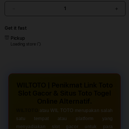
Decrease
Incr
quantity
quant
for
for
Get it fast
WILTOTO
WIL
|
|
Pickup
Penikmat
Peni
Loading store
Link
Link
Toto
Toto
Slot
Slot
Gacor
Gaco
&
&
Situs
Situs
Toto
Toto
WILTOTO | Penikmat Link Toto
Togel
Toge
Slot Gacor & Situs Toto Togel
Online
Onlin
Online Alternatif.
Alternatif.
Alter
WILTOTO
atau WIL TOTO merupakan salah
satu tempat atau platform yang
menyadiakan slot gacor untuk para