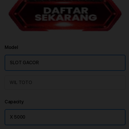
Model
SLOT GACOR
WIL TOTO
Capacity
X 5000