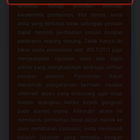
ternama. Setiap provider memiliki
kerateristik permainan, fitur bonus, serta
tema yang berbeda beda sehingga pemain
dapat memilih permainan sesuai dengan
preferensi masing masing. Tidak hanya itu
fokus pada permainan slot, WILTOTO juga
menyediakan layanan situs toto togel
online yang menghadirkan berbagai pilihan
pasaran populer. Permainan dapat
menikmati pengalaman bermain melalui
alternatif akses yang dirancang agar tetap
mudah dijangkau ketika terjadi ganguan
pada alamat utama. Alternatif akses ini
membantu permainan tetap dapat masuk ke
akun melakukan transaksi, serta menikmati
seluruh layanan yang tersedia dengan