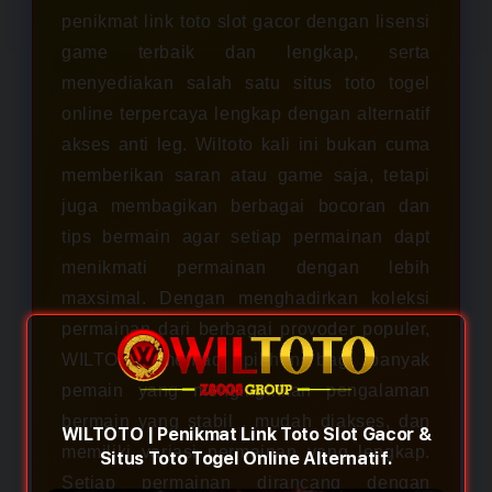
penikmat link toto slot gacor dengan lisensi
game terbaik dan lengkap, serta
menyediakan salah satu situs toto togel
online terpercaya lengkap dengan alternatif
akses anti leg. Wiltoto kali ini bukan cuma
memberikan saran atau game saja, tetapi
juga membagikan berbagai bocoran dan
tips bermain agar setiap permainan dapt
menikmati permainan dengan lebih
maxsimal. Dengan menghadirkan koleksi
permainan dari berbagai provoder populer,
WILTOTO menjadi pilihan bagi banyak
pemain yang menginginkan pengalaman
bermain yang stabil , mudah diakses, dan
WILTOTO | Penikmat Link Toto Slot Gacor &
memiliki variasi permainan yang lengkap.
Situs Toto Togel Online Alternatif.
Setiap permainan dirancang dengan