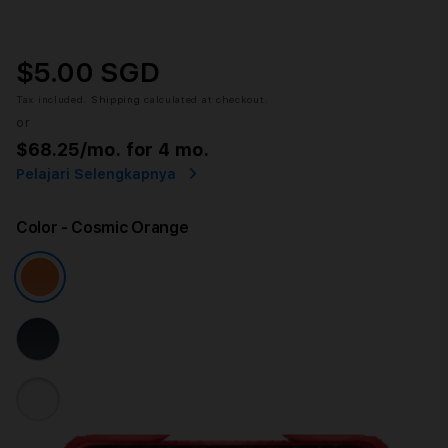
$5.00 SGD
Tax included.
Shipping
calculated at checkout.
or
$68.25
/mo. for 4 mo.
Pelajari Selengkapnya
Color
- Cosmic Orange