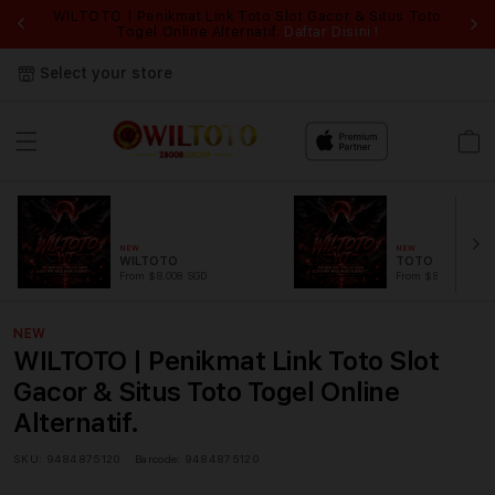
WILTOTO | Penikmat Link Toto Slot Gacor & Situs Toto
Fi
Togel Online Alternatif.
Daftar Disini !
Select your store
Cart
NEW
NEW
WILTOTO
TOTO SLOT
From $8.008 SGD
From $889.99 SGD
NEW
WILTOTO | Penikmat Link Toto Slot
Gacor & Situs Toto Togel Online
Alternatif.
SKU:
9484875120
Barcode:
9484875120