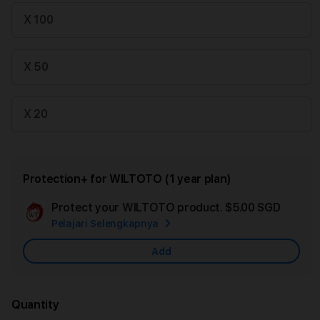
X 100
X 50
X 20
Protection+ for WILTOTO (1 year plan)
Protect your WILTOTO product.
$5.00 SGD
Add
Pelajari Selengkapnya
Apple
Care
Add
Quantity