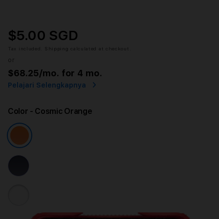
$5.00 SGD
Tax included.
Shipping
calculated at checkout.
or
$68.25
/mo. for 4 mo.
Pelajari Selengkapnya
Color
- Cosmic Orange