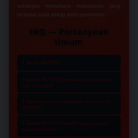
sekaligus memahami mekanisme yang
tersedia pada setiap jenis permainan.
FAQ — Pertanyaan
Umum
❓ Apa itu WILTOTO?
WILTOTO adalah salah satu link situs
❓ Apakah WILTOTO merupakan situs toto yang
toto slot gacor hari ini 4d terbaik
bisa di percaya?
nomor 1 di Indonesia yang
Tentu saja, kami disini tentunya
menyediakan berbagai macam
❓ Bagaimana cara mendapatkan akun gacor di
selalu mengutamakan kenyamanan
WILTOTO?
pasaran toto togel resmi terpercaya
pemain dan kerpercayaan pemain.
2026
Hanya dengan daftar menggunakan
Semua hasil kemenangan pemain
❓ Apakah WILTOTO memiliki layanan deposit
refferal ravee88, maka id anda
tercepat di bumi?
tentunya akan langsung di bayarkan
tentunya akan merasakan winrate