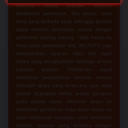
ternama. Setiap provider memiliki
kerateristik permainan, fitur bonus, serta
tema yang berbeda beda sehingga pemain
dapat memilih permainan sesuai dengan
preferensi masing masing. Tidak hanya itu
fokus pada permainan slot, WILTOTO juga
menyediakan layanan situs toto togel
online yang menghadirkan berbagai pilihan
pasaran populer. Permainan dapat
menikmati pengalaman bermain melalui
alternatif akses yang dirancang agar tetap
mudah dijangkau ketika terjadi ganguan
pada alamat utama. Alternatif akses ini
membantu permainan tetap dapat masuk ke
akun melakukan transaksi, serta menikmati
seluruh layanan yang tersedia dengan