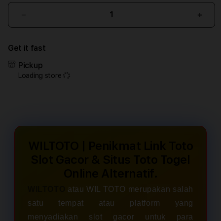
Decrease
Incr
quantity
quant
for
for
Get it fast
WILTOTO
WIL
|
|
Pickup
Penikmat
Peni
Loading store
Link
Link
Toto
Toto
Slot
Slot
Gacor
Gaco
&
&
Situs
Situs
Toto
Toto
WILTOTO | Penikmat Link Toto
Togel
Toge
Slot Gacor & Situs Toto Togel
Online
Onlin
Online Alternatif.
Alternatif.
Alter
WILTOTO
atau WIL TOTO merupakan salah
satu tempat atau platform yang
menyadiakan slot gacor untuk para