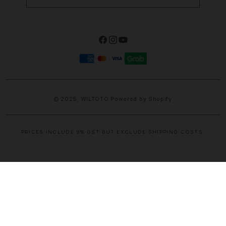
Facebook
Instagram
YouTube
Payment
methods
© 2025,
WILTOTO
Powered by Shopify
PRICES INCLUDE 9% GST BUT EXCLUDE SHIPPING COSTS.
S
i
n
g
l
e
c