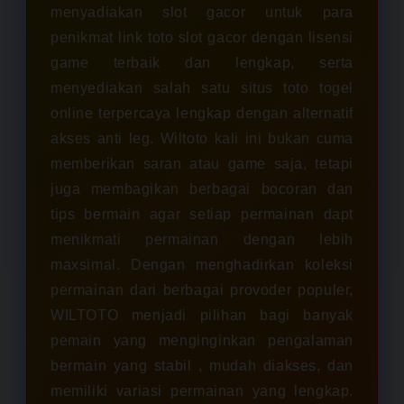
menyadiakan slot gacor untuk para
penikmat link toto slot gacor dengan lisensi
game terbaik dan lengkap, serta
menyediakan salah satu situs toto togel
online terpercaya lengkap dengan alternatif
akses anti leg. Wiltoto kali ini bukan cuma
memberikan saran atau game saja, tetapi
juga membagikan berbagai bocoran dan
tips bermain agar setiap permainan dapt
menikmati permainan dengan lebih
maxsimal. Dengan menghadirkan koleksi
permainan dari berbagai provoder populer,
WILTOTO menjadi pilihan bagi banyak
pemain yang menginginkan pengalaman
bermain yang stabil , mudah diakses, dan
memiliki variasi permainan yang lengkap.