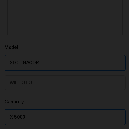
Model
SLOT GACOR
WIL TOTO
Capacity
X 5000