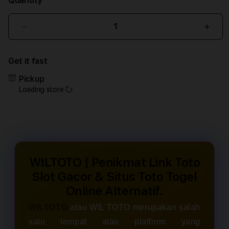
Quantity
Decrease
Incr
quantity
quant
for
for
Get it fast
WILTOTO
WIL
|
|
Pickup
Penikmat
Peni
Loading store
Link
Link
Toto
Toto
Slot
Slot
Gacor
Gaco
&
&
Situs
Situs
Toto
Toto
WILTOTO | Penikmat Link Toto
Togel
Toge
Slot Gacor & Situs Toto Togel
Online
Onlin
Online Alternatif.
Alternatif.
Alter
WILTOTO
atau WIL TOTO merupakan salah
satu tempat atau platform yang