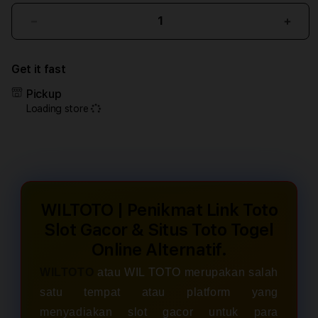
Decrease
Incr
quantity
quant
for
for
Get it fast
WILTOTO
WIL
|
|
Pickup
Penikmat
Peni
Loading store
Link
Link
Toto
Toto
Slot
Slot
Gacor
Gaco
&
&
Situs
Situs
Toto
Toto
WILTOTO | Penikmat Link Toto
Togel
Toge
Slot Gacor & Situs Toto Togel
Online
Onlin
Online Alternatif.
Alternatif.
Alter
WILTOTO
atau WIL TOTO merupakan salah
satu tempat atau platform yang
menyadiakan slot gacor untuk para