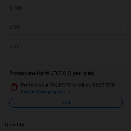
X 100
X 50
X 20
Protection+ for WILTOTO (1 year plan)
Protect your WILTOTO product.
$5.00 SGD
Add
Pelajari Selengkapnya
Apple
Care
Add
Quantity