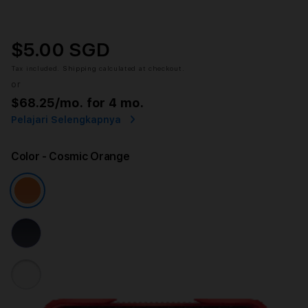
$5.00 SGD
Tax included.
Shipping
calculated at checkout.
or
$68.25
/mo. for 4 mo.
Pelajari Selengkapnya
Color
- Cosmic Orange