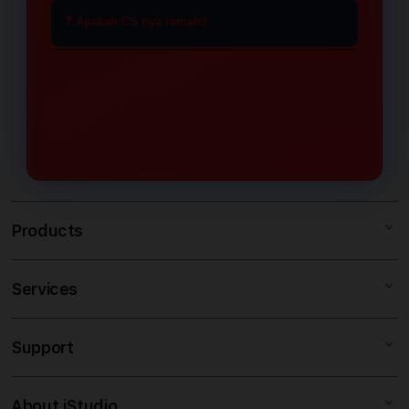
saat itu juga secara kontan kepada
Tentu saja, kami disini menyediakan
tertinggi di situs toto WILTOTO
❓ Apakah CS nya ramah?
pemenang!
layanan deposit tercepat di bumi
hingga 99% setiap hari nya!
contohnya seperti deposit DANA dan
WILTOTO pastinya akan
Qris. Kedua layanan deposit tersebut
menyediakan layanan CS yang sudah
hanya memerlukan waktu 1 detik
berpengalaman untuk melayani
saja untuk memproseskan semua
semua pemain kesayangan situs WIL
transaksi anda!
TOTO.
Products
Services
WILTOTO
TOTO
Support
AppleCare+
SITUS TOTO TERPERCAYA
Corporate
WIL TOTO
About iStudio
My Account