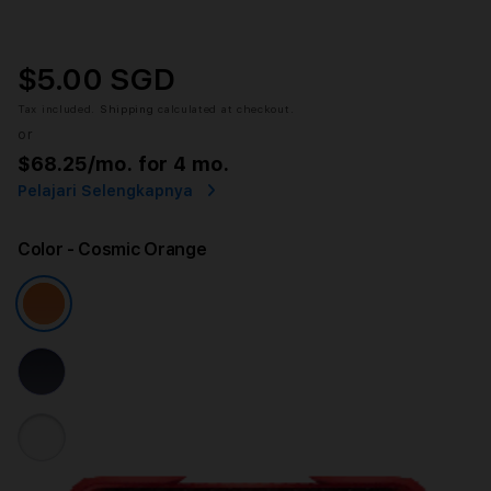
$5.00 SGD
Tax included.
Shipping
calculated at checkout.
or
$68.25
/mo. for 4 mo.
Pelajari Selengkapnya
Color
- Cosmic Orange