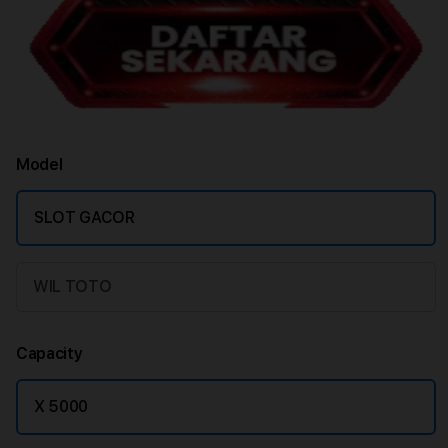
Model
SLOT GACOR
WIL TOTO
Capacity
X 5000