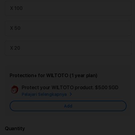
X 100
X 50
X 20
Protection+ for WILTOTO (1 year plan)
Protect your WILTOTO product.
$5.00 SGD
Add
Pelajari Selengkapnya
Apple
Care
Add
Quantity