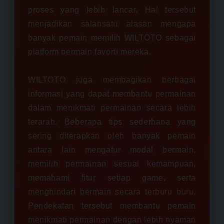
proses yang lebih lancar. Hal tersebut
menjadikan salahsatu alasan mengapa
banyak pemain memilih WILTOTO sebagai
platform bermain favorti mereka.
WILTOTO juga membagikan berbagai
informasi yang dapat membantu permainan
dalam menikmati permainan secara lebih
terarah. Beberapa tips sederhana yang
sering diterapkan oleh banyak pemain
antara lain mengatur modal bermain,
memilih permainan sesuai kemampuan,
memahami fitur setiap game, serta
menghindari bermain secara terburu buru.
Pendekatan tersebut membantu pemain
menikmati permainan dengan lebih nyaman