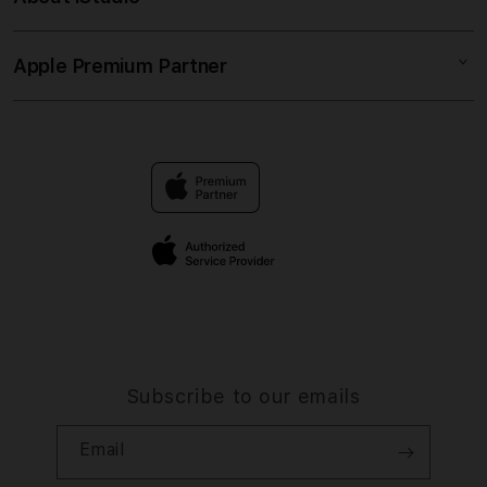
SLOT GACOR
TOTO SLOT
Collection & Delivery
Elush Service Provider
SLOT GACOR
Apple Premium Partner
About Us
Returns & Exchanges
Financing Options
WIL TOTO
Find an iStudio near you
Contact Us
Trade-in
LINK RESMI
Why Shop at iStudio
FAQ
Traveller’s Reservation
Elush Corporate Website
Privacy Policy
Site Terms of Use
Subscribe to our emails
Email