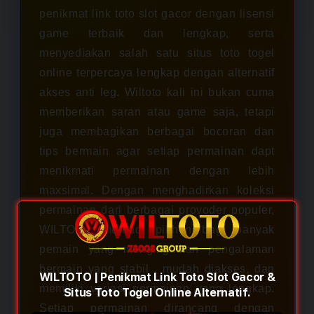
penikmat link toto slot gacor dengan lisensi
game terbaik dan lengkap, serta
menyediakan salah satu situs toto togel
online terpercaya lengkap dengan alternatif
akses anti leg. Wiltoto kali ini bukan cuma
memberikan saran atau game saja, tetapi
juga membagikan berbagai bocoran dan
tips bermain agar setiap permainan dapt
menikmati permainan dengan lebih
maxsimal. Dengan menghadirkan koleksi
permainan dari berbagai provoder populer,
WILTOTO menjadi pilihan bagi banyak
pemain yang menginginkan pengalaman
bermain yang stabil , mudah diakses, dan
WILTOTO | Penikmat Link Toto Slot Gacor &
memiliki variasi permainan yang lengkap.
Situs Toto Togel Online Alternatif.
Setiap permainan dirancang dengan