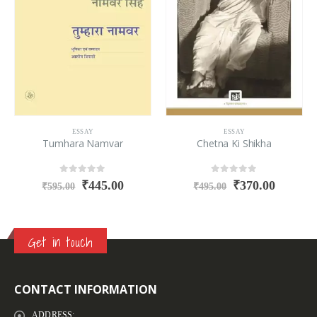
ESSAY
ESSAY
Tumhara Namvar
Chetna Ki Shikha
0
out of 5
0
out of 5
₹
445.00
₹
370.00
₹
595.00
₹
495.00
Get in touch
CONTACT INFORMATION
ADDRESS: