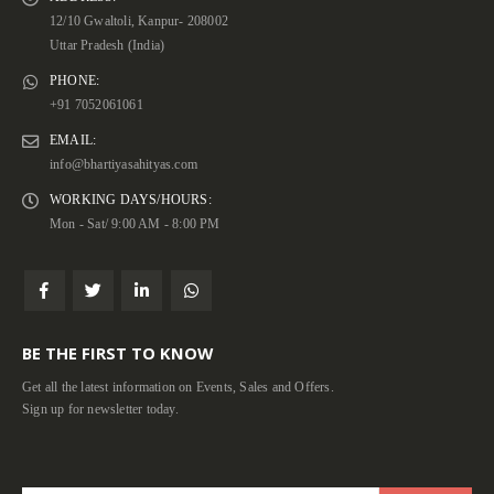
12/10 Gwaltoli, Kanpur- 208002
Uttar Pradesh (India)
PHONE:
+91 7052061061
EMAIL:
info@bhartiyasahityas.com
WORKING DAYS/HOURS:
Mon - Sat/ 9:00 AM - 8:00 PM
BE THE FIRST TO KNOW
Get all the latest information on Events, Sales and Offers.
Sign up for newsletter today.