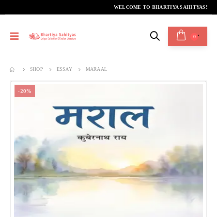
WELCOME TO BHARTIYA SAHITYAS!
0
SHOP
ESSAY
MARAAL
-20%