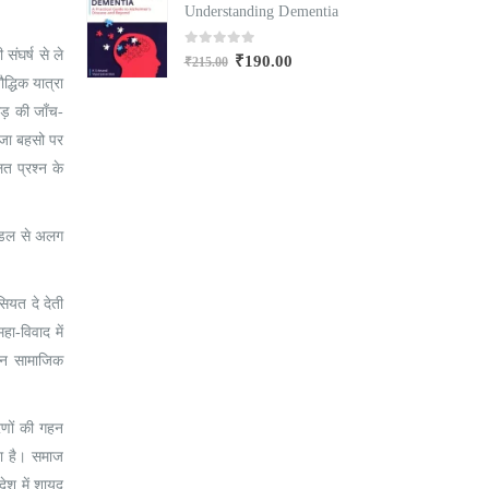
mentia
Understanding Dementia
U
ंघर्ष से ले
0
out of 5
₹
190.00
₹
215.00
₹
द्धिक यात्रा
ोड़ की जाँच-
ाजा बहसो पर
त प्रश्न के
मॉडल से अलग
ियत दे देती
ा-विवाद में
जिन सामाजिक
रणों की गहन
गया है। समाज
देश में शायद