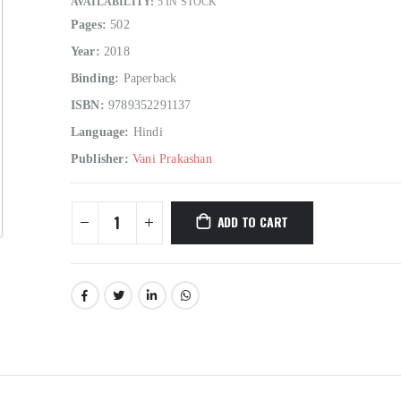
AVAILABILITY:
5 IN STOCK
Pages:
502
Year:
2018
Binding:
Paperback
ISBN:
9789352291137
Language:
Hindi
Publisher:
Vani Prakashan
ADD TO CART
Hindi Sahitya Ka Itihas Bodhgamya Path
0
out of 5
0
out of 5
₹
180.00
₹
180.00
₹
200.00
₹
200.00
Talash Olympic Swaran Ke
Talash Olympic 
0
out of 5
0
out of 5
₹
165.00
₹
165.00
₹
185.00
₹
185.00