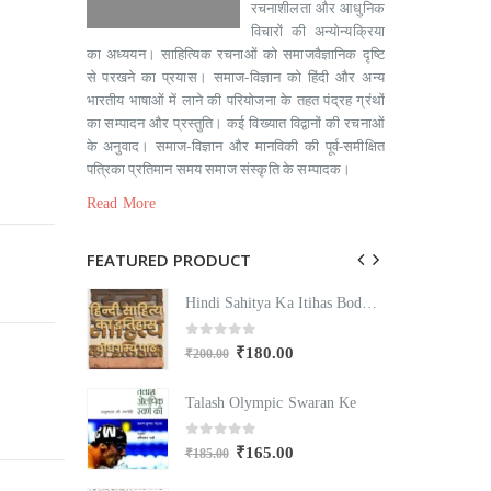
रचनाशीलता और आधुनिक
विचारों की अन्योन्यक्रिया
का अध्ययन। साहित्यिक रचनाओं को समाजवैज्ञानिक दृष्टि
से परखने का प्रयास। समाज-विज्ञान को हिंदी और अन्य
भारतीय भाषाओं में लाने की परियोजना के तहत पंद्रह ग्रंथों
का सम्पादन और प्रस्तुति। कई विख्यात विद्वानों की रचनाओं
के अनुवाद। समाज-विज्ञान और मानविकी की पूर्व-समीक्षित
पत्रिका प्रतिमान समय समाज संस्कृति के सम्पादक।
Read More
FEATURED PRODUCT
Hindi Sahitya Ka Itihas Bodhgamya Path
Hindi Sahitya Ka Itihas Bodhgamya Path
0
out of 5
₹
180.00
₹
200.00
₹
Swaran Ke
Talash Olympic Swaran Ke
T
0
out of 5
₹
165.00
₹
185.00
₹