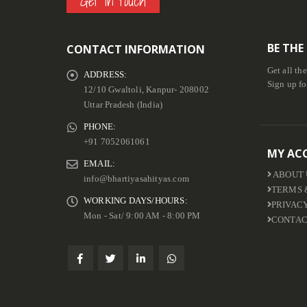
Get in touch
BE THE
CONTACT INFORMATION
Get all th
ADDRESS:
Sign up fo
12/10 Gwaltoli, Kanpur- 208002
Uttar Pradesh (India)
PHONE:
+91 7052061061
MY AC
EMAIL:
ABOUT 
info@bhartiyasahityas.com
TERMS 
WORKING DAYS/HOURS:
PRIVAC
Mon - Sat/ 9:00 AM - 8:00 PM
CONTAC