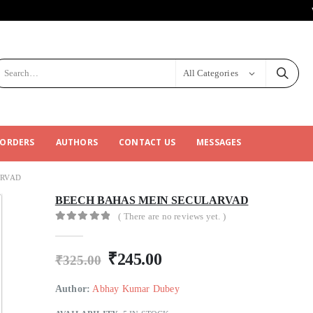
All Categories
 ORDERS
AUTHORS
CONTACT US
MESSAGES
ARVAD
BEECH BAHAS MEIN SECULARVAD
( There are no reviews yet. )
0
out of 5
₹
245.00
₹
325.00
Author:
Abhay Kumar Dubey