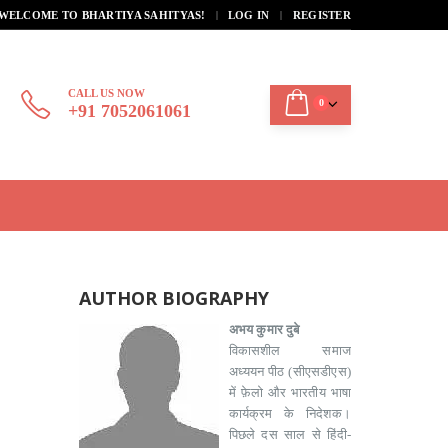
|
WELCOME TO BHARTIYA SAHITYAS!
LOG IN
REGISTER
CALL US NOW
0
+91 7052061061
AUTHOR BIOGRAPHY
अभय कुमार दुबे
विकासशील समाज
अध्ययन पीठ (सीएसडीएस)
में फ़ेलो और भारतीय भाषा
कार्यक्रम के निदेशक।
पिछले दस साल से हिंदी-