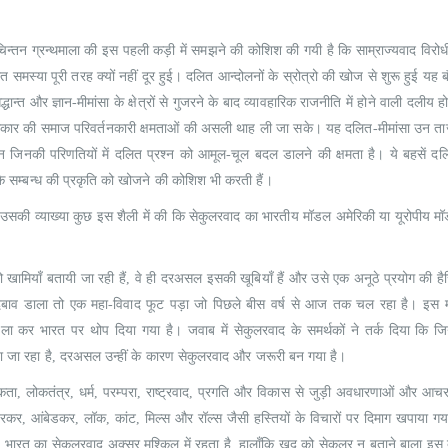
Understanding Dementia
Understanding De
तन ग्रन्थमाला की इस पहली कड़ी में समझने की कोशिश की गयी है कि साम्राज्यवाद विरोधी स
0
out of 5
0
out of 5
₹
190.00
₹
190.00
₹
215.00
₹
215.00
समस्या पूरी तरह क्यों नहीं दूर हुई। दलित आन्दोलनों के स्रोत्रो की खोज से शुरू हुई यह बौ
न्त और ज्ञान-मीमांसा के क्षेत्रों से गुजरने के बाद व्यावहारिक राजनीति में होने वाली दलीय ह
ताधिकार की समाज परिवर्तनकारी क्षमताओं की असली थाह ली जा सके। यह दलित-मीमांसा उन त
 जिनकी परिणतियों में दलित प्रश्न को आमूल-चूल बदल डालने की क्षमता है। ये बहसें दलि
 के सम्बन्ध की प्रकृति को खोजने की कोशिश भी करती हैं।
े उसकी व्याख्या कुछ इस शैली में की कि सेकुलरवाद का भारतीय मॉडल अमेरिकी या यूरोपीय 
 खामियाँ बतायी जा रही हैं, वे ही दरअसल इसकी खूबियाँ हैं और उसे एक अनूठे प्रयोग की हैस
दबाव डाला तो एक महा-विवाद फूट पड़ा जो पिछले बीस वर्ष से आज तक चल रहा है। इस मह
ला कर भारत पर थोप दिया गया है। जवाब में सेकुलरवाद के समर्थकों ने तर्क दिया कि 
ा जा रहा है, दरअसल उन्हीं के कारण सेकुलरवाद और जरूरी बन गया है।
कता, लोकतंत्र, धर्म, परम्परा, राष्ट्रवाद, प्रगति और विकास से जुड़ी अवधारणाओं और आच
्द, सावरकर, आंबेडकर, लॉक, कांट, मिल्स और रॉल्स जैसी हस्तियों के विचारों पर दिमाग खपाया 
 है। भारत का सेकुलरवाद अक्सर मुश्किल में रहता है, हालाँकि खुद को सेकुलर न बताने बाला इस 