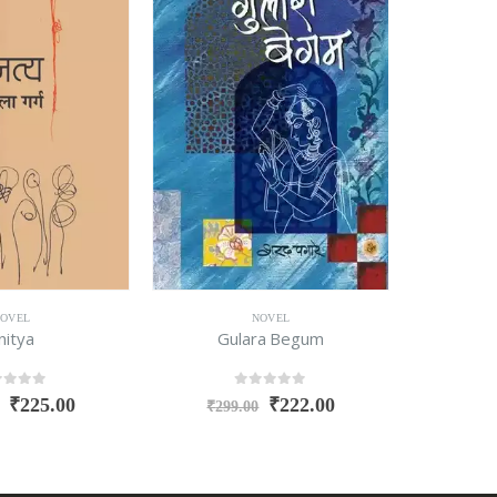
OVEL
NOVEL
nitya
Gulara Begum
t of 5
0
out of 5
₹
225.00
₹
222.00
₹
299.00
₹
150