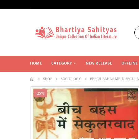
HOME
CATEGORY
NEW RELEASE
OFFLINE
SHOP
SOCIOLOGY
BEECH BAHAS MEIN SECUL
-25%