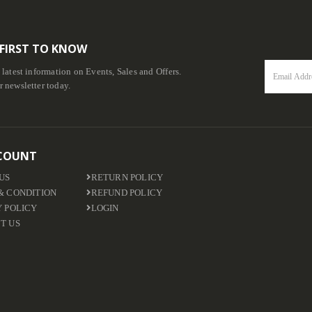
 FIRST TO KNOW
e latest information on Events, Sales and Offers.
r newsletter today.
COUNT
US
RETURN POLICY
& CONDITION
REFUND POLICY
Y POLICY
LOGIN
T US