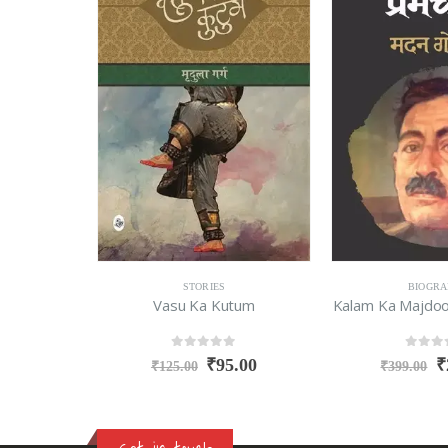
STORIES
BIOGRA
n Hai
Vasu Ka Kutum
Kalam Ka Majdoo
0
out of 5
0
out o
5.00
₹
95.00
₹
₹
125.00
₹
399.00