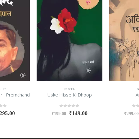
PHY
NOVEL
N
r : Premchand
Uske Hisse Ki Dhoop
A
f 5
0
out of 5
0
ou
295.00
₹
149.00
₹
199.00
₹
299.00