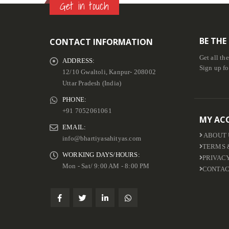
Get in touch
BE THE
CONTACT INFORMATION
Get all th
ADDRESS:
Sign up fo
12/10 Gwaltoli, Kanpur- 208002
Uttar Pradesh (India)
PHONE:
+91 7052061061
MY AC
EMAIL:
ABOUT 
info@bhartiyasahityas.com
TERMS 
WORKING DAYS/HOURS:
PRIVAC
Mon - Sat/ 9:00 AM - 8:00 PM
CONTAC