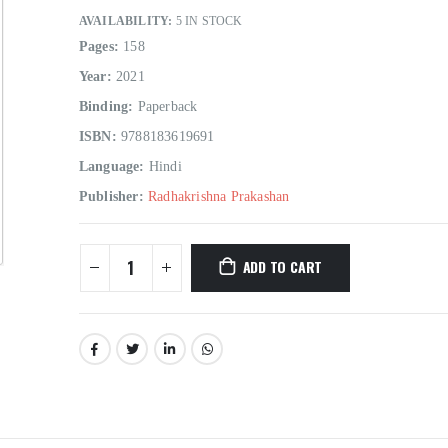
AVAILABILITY:
5 IN STOCK
Pages:
158
Year:
2021
Binding:
Paperback
ISBN:
9788183619691
Language:
Hindi
Publisher:
Radhakrishna Prakashan
Hindi Sahitya Ka Itihas Bodhgamya Path
ADD TO CART
0
out of 5
0
out of 5
₹
180.00
₹
180.00
₹
200.00
₹
200.00
Talash Olympic Swaran Ke
Talash Olympic 
0
out of 5
0
out of 5
₹
165.00
₹
165.00
₹
185.00
₹
185.00
Understanding Dementia
Understanding De