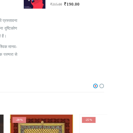
0
out of 5
₹
190.00
₹
215.00
₹
ी प्रस्तावना
ना दृष्टिकोण
ी है।
श्विक मानव-
क परम्परा से
-25%
-15%