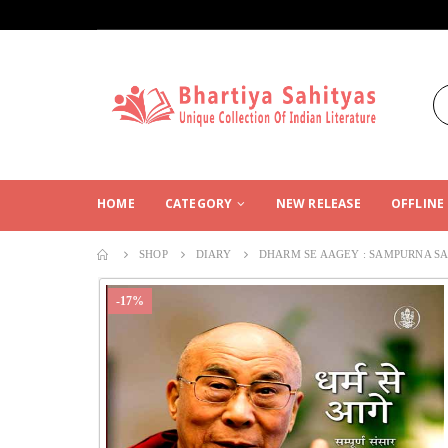
HOME
CATEGORY
NEW RELEASE
OFFLINE
SHOP
DIARY
DHARM SE AAGEY : SAMPURNA SA
-17%