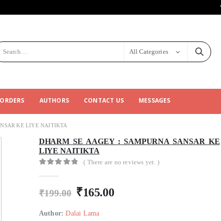
All Categories
 ORDERS
AUTHORS
CONTACT US
MESSAGES
NSAR KE LIYE NAITIKTA
DHARM SE AAGEY : SAMPURNA SANSAR KE
LIYE NAITIKTA
( There are no reviews yet. )
0
out of 5
₹
165.00
₹
199.00
Author:
Dalai Lama