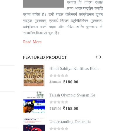
प्रयास के कारण दलाई
लामा अन्तरराष्ट्रीय ख्याति
प्राप्त व्यक्ति हैं। उन्हें राउल वॉलेनबर्ग कांग्रेशनल ह्यूमन
राइट्स पुरस्कार, एलबर्ट श्विज़र ह्यूमैनीटेरियन पुरस्कार,
कांग्रेशनल स्वर्ण पदक और नोबेल शान्ति पुरस्कार से
सम्मानित किया जा चुका है।
Read More
FEATURED PRODUCT
Hindi Sahitya Ka Itihas Bodhgamya Path
Hindi Sahitya Ka Itihas Bodhgamya Path
0
out of 5
₹
180.00
₹
200.00
₹
Swaran Ke
Talash Olympic Swaran Ke
T
0
out of 5
₹
165.00
₹
185.00
₹
mentia
Understanding Dementia
U