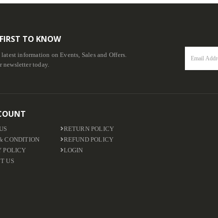
 FIRST TO KNOW
e latest information on Events, Sales and Offers.
r newsletter today.
COUNT
US
RETURN POLICY
& CONDITION
REFUND POLICY
Y POLICY
LOGIN
T US