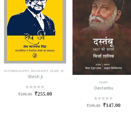
GRAPHY
,
DIARY
,
MEMOIRS
,
TRAVELOGUE
 Ji
DIARY
AUTOBIOGRAPHY
Dastanbu
Akhtari : Soz 
f 5
255.00
0
out of 5
0
ou
₹
147.00
₹
199.00
₹
395.00