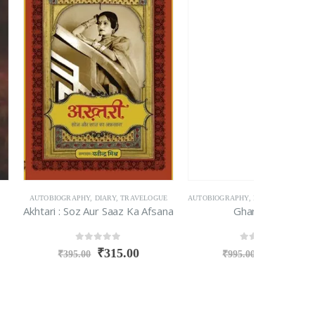
,
DIARY
,
TRAVELOGUE
AUTOBIOGRAPHY
,
BIOGRAPHY
,
DIARY
,
LETTERS
,
MEMOIRS
,
T
Aur Saaz Ka Afsana
Ghar Ki Baat
Ye Shah
t of 5
0
out of 5
₹
315.00
₹
745.00
₹
995.00
₹
300