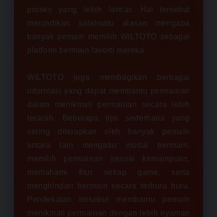
proses yang lebih lancar. Hal tersebut
menjadikan salahsatu alasan mengapa
banyak pemain memilih WILTOTO sebagai
platform bermain favorti mereka.
WILTOTO juga membagikan berbagai
informasi yang dapat membantu permainan
dalam menikmati permainan secara lebih
terarah. Beberapa tips sederhana yang
sering diterapkan oleh banyak pemain
antara lain mengatur modal bermain,
memilih permainan sesuai kemampuan,
memahami fitur setiap game, serta
menghindari bermain secara terburu buru.
Pendekatan tersebut membantu pemain
menikmati permainan dengan lebih nyaman