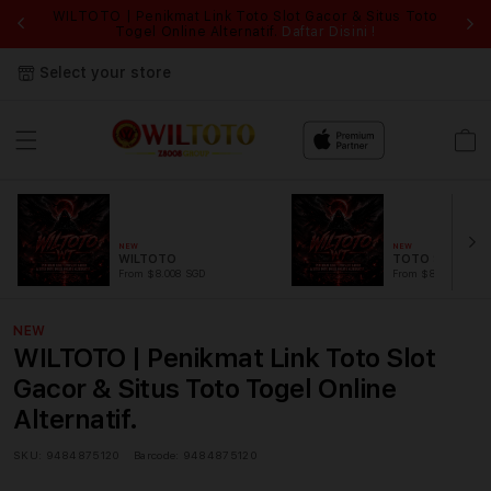
WILTOTO | Penikmat Link Toto Slot Gacor & Situs Toto
Fi
Togel Online Alternatif.
Daftar Disini !
Select your store
Cart
NEW
NEW
WILTOTO
TOTO SLOT
From $8.008 SGD
From $889.99 SGD
NEW
WILTOTO | Penikmat Link Toto Slot
Gacor & Situs Toto Togel Online
Alternatif.
SKU:
9484875120
Barcode:
9484875120