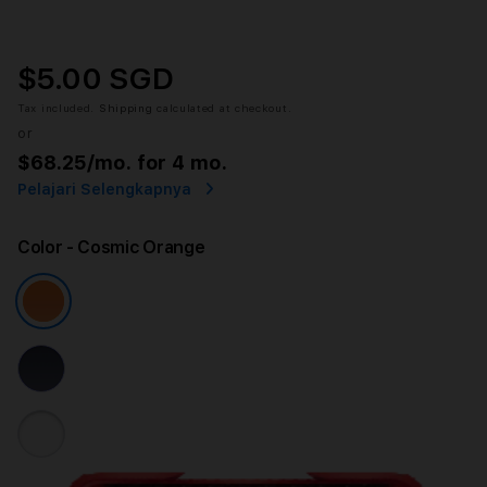
$5.00 SGD
Tax included.
Shipping
calculated at checkout.
or
$68.25
/mo. for 4 mo.
Pelajari Selengkapnya
Color
- Cosmic Orange