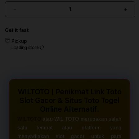
Decrease
Incr
quantity
quant
for
for
Get it fast
WILTOTO
WIL
|
|
Pickup
Penikmat
Peni
Loading store
Link
Link
Toto
Toto
Slot
Slot
Gacor
Gaco
&
&
Situs
Situs
Toto
Toto
WILTOTO | Penikmat Link Toto
Togel
Toge
Slot Gacor & Situs Toto Togel
Online
Onlin
Online Alternatif.
Alternatif.
Alter
WILTOTO
atau WIL TOTO merupakan salah
satu tempat atau platform yang
menyadiakan slot gacor untuk para