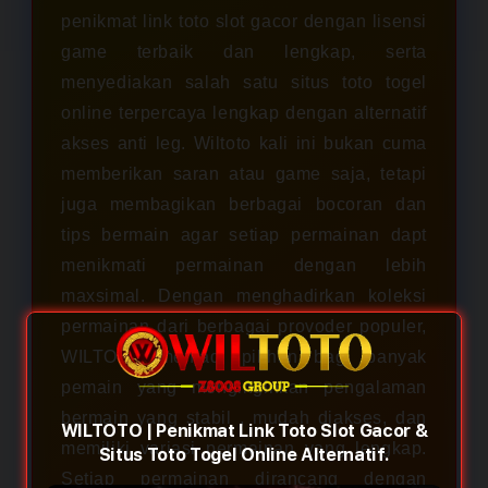
penikmat link toto slot gacor dengan lisensi
game terbaik dan lengkap, serta
menyediakan salah satu situs toto togel
online terpercaya lengkap dengan alternatif
akses anti leg. Wiltoto kali ini bukan cuma
memberikan saran atau game saja, tetapi
juga membagikan berbagai bocoran dan
tips bermain agar setiap permainan dapt
menikmati permainan dengan lebih
maxsimal. Dengan menghadirkan koleksi
permainan dari berbagai provoder populer,
WILTOTO menjadi pilihan bagi banyak
pemain yang menginginkan pengalaman
bermain yang stabil , mudah diakses, dan
WILTOTO | Penikmat Link Toto Slot Gacor &
memiliki variasi permainan yang lengkap.
Situs Toto Togel Online Alternatif.
Setiap permainan dirancang dengan