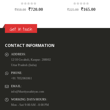
0
out of 5
0
out of 5
₹
720.00
₹
165.00
₹
950.00
₹
225.00
Get in touch
CONTACT INFORMATION
ADDRESS:
12/10 Gwaltoli, Kanpur- 208002
Uttar Pradesh (India)
PHONE:
+91 7052061061
EMAIL:
info@bhartiyasahityas.com
WORKING DAYS/HOURS:
Mon - Sat/ 9:00 AM - 8:00 PM