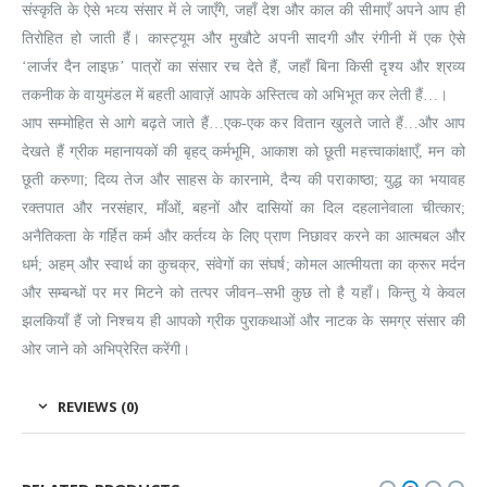
संस्कृति के ऐसे भव्य संसार में ले जाएँगे, जहाँ देश और काल की सीमाएँ अपने आप ही
तिरोहित हो जाती हैं। कास्ट्यूम और मुखौटे अपनी सादगी और रंगीनी में एक ऐसे
‘लार्जर दैन लाइफ़’ पात्रों का संसार रच देते हैं, जहाँ बिना किसी दृश्य और श्रव्य
तकनीक के वायुमंडल में बहती आवाज़ें आपके अस्तित्व को अभिभूत कर लेती हैं…।
आप सम्मोहित से आगे बढ़ते जाते हैं…एक-एक कर वितान खुलते जाते हैं…और आप
देखते हैं ग्रीक महानायकों की बृहद् कर्मभूमि, आकाश को छूती महत्त्वाकांक्षाएँ, मन को
छूती करुणा; दिव्य तेज और साहस के कारनामे, दैन्य की पराकाष्ठा; युद्ध का भयावह
रक्तपात और नरसंहार, माँओं, बहनों और दासियों का दिल दहलानेवाला चीत्कार;
अनैतिकता के गर्हित कर्म और कर्तव्य के लिए प्राण निछावर करने का आत्मबल और
धर्म; अहम् और स्वार्थ का कुचक्र, संवेगों का संघर्ष; कोमल आत्मीयता का क्रूर मर्दन
और सम्बन्धों पर मर मिटने को तत्पर जीवन–सभी कुछ तो है यहाँ। किन्तु ये केवल
झलकियाँ हैं जो निश्चय ही आपको ग्रीक पुराकथाओं और नाटक के समग्र संसार की
ओर जाने को अभिप्रेरित करेंगी।
REVIEWS (0)