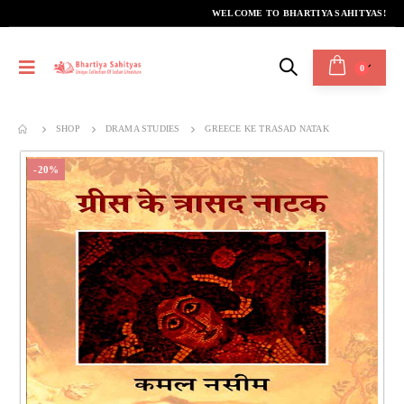
WELCOME TO BHARTIYA SAHITYAS!
0
SHOP
DRAMA STUDIES
GREECE KE TRASAD NATAK
-20%