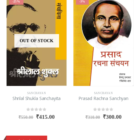
-25%
-3%
OUT OF STOCK
SANCHAYAN
SANCHAYAN
Shrilal Shukla Sanchayita
Prasad Rachna Sanchyan
0
out of 5
0
out of 5
₹
415.00
₹
300.00
₹
550.00
₹
310.00