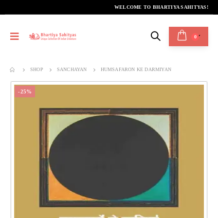
WELCOME TO BHARTIYA SAHITYAS!
0
SHOP
SANCHAYAN
HUMSAFARON KE DARMIYAN
-25%