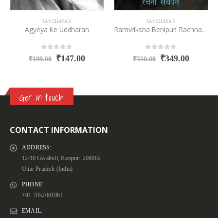
SANCHAYAN
SANCHAYAN
Agyeya Ke Uddharan
Ramvriksha Benipuri Rachna Sanchayan
0
out of 5
0
out of 5
₹
147.00
₹
349.00
₹
199.00
₹
350.00
Get in touch
CONTACT INFORMATION
ADDRESS:
12/10 Gwaltoli, Kanpur- 208002
Uttar Pradesh (India)
PHONE:
+91 7052061061
EMAIL: