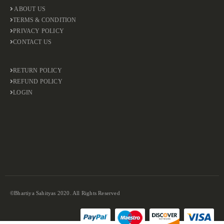
ABOUT US
TERMS & CONDITION
PRIVACY POLICY
CONTACT US
RETURN POLICY
REFUND POLICY
LOGIN
©Bhartiya Sahityas 2020. All Rights Reserved