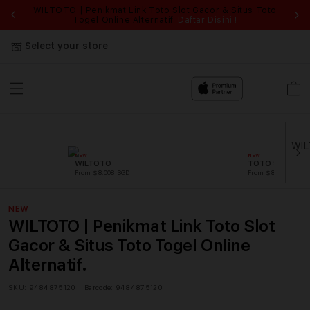
WILTOTO | Penikmat Link Toto Slot Gacor & Situs Toto
Fi
Togel Online Alternatif.
Daftar Disini !
Select your store
Cart
NEW
NEW
WILTOTO
TOTO SLOT
From $8.008 SGD
From $889.99 SGD
NEW
WILTOTO | Penikmat Link Toto Slot
Gacor & Situs Toto Togel Online
Alternatif.
SKU:
9484875120
Barcode:
9484875120