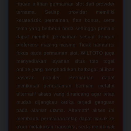
ribuan pilihan permainan slot dari provider
ternama. Setiap provider memiliki
kerateristik permainan, fitur bonus, serta
tema yang berbeda beda sehingga pemain
dapat memilih permainan sesuai dengan
preferensi masing masing. Tidak hanya itu
fokus pada permainan slot, WILTOTO juga
menyediakan layanan situs toto togel
online yang menghadirkan berbagai pilihan
pasaran populer. Permainan dapat
menikmati pengalaman bermain melalui
alternatif akses yang dirancang agar tetap
mudah dijangkau ketika terjadi ganguan
pada alamat utama. Alternatif akses ini
membantu permainan tetap dapat masuk ke
akun melakukan transaksi, serta menikmati