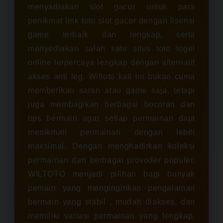
menyadiakan slot gacor untuk para
penikmat link toto slot gacor dengan lisensi
game terbaik dan lengkap, serta
menyediakan salah satu situs toto togel
online terpercaya lengkap dengan alternatif
akses anti leg. Wiltoto kali ini bukan cuma
memberikan saran atau game saja, tetapi
juga membagikan berbagai bocoran dan
tips bermain agar setiap permainan dapt
menikmati permainan dengan lebih
maxsimal. Dengan menghadirkan koleksi
permainan dari berbagai provoder populer,
WILTOTO menjadi pilihan bagi banyak
pemain yang menginginkan pengalaman
bermain yang stabil , mudah diakses, dan
memiliki variasi permainan yang lengkap.