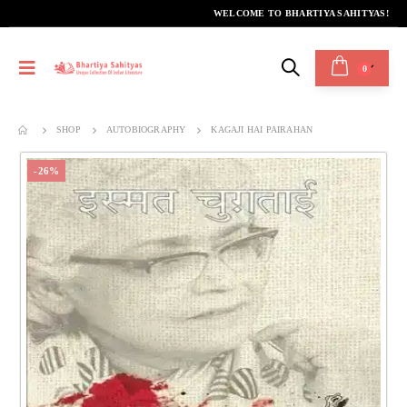
WELCOME TO BHARTIYA SAHITYAS!
0
SHOP
AUTOBIOGRAPHY
KAGAJI HAI PAIRAHAN
-26%