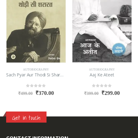
AUTOBIOGRAPHY
AUTOBIOGRAPHY
Sach Pyar Aur Thodi Si Shararat
Aaj Ke Ateet
0
out of 5
0
out of 5
₹
370.00
₹
299.00
₹
499.00
₹
399.00
Get in touch