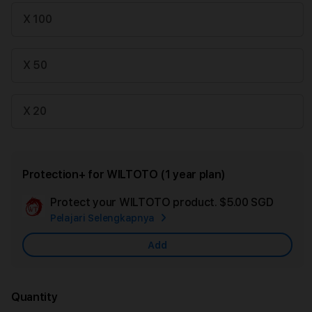
X 100
X 50
X 20
Protection+ for WILTOTO (1 year plan)
Protect your WILTOTO product.
$5.00 SGD
Add
Pelajari Selengkapnya
Apple
Care
Add
Quantity