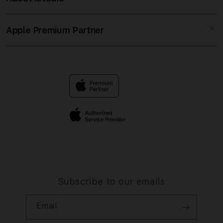
SLOT GACOR
TOTO SLOT
Collection & Delivery
Elush Service Provider
SLOT GACOR
Apple Premium Partner
About Us
Returns & Exchanges
Financing Options
WIL TOTO
Find an iStudio near you
Contact Us
Trade-in
LINK RESMI
Why Shop at iStudio
FAQ
Traveller’s Reservation
Elush Corporate Website
Privacy Policy
Site Terms of Use
Subscribe to our emails
Email