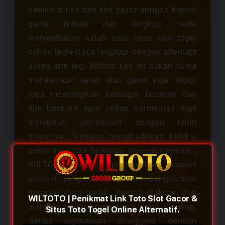
penikmat link toto slot gacor dengan lisensi
game terbaik dan lengkap, serta
menyediakan salah satu situs toto togel
online terpercaya lengkap dengan alternatif
akses anti leg. Wiltoto kali ini bukan cuma
memberikan saran atau game saja, tetapi
juga membagikan berbagai bocoran dan
tips bermain agar setiap permainan dapt
menikmati permainan dengan lebih
maxsimal. Dengan menghadirkan koleksi
permainan dari berbagai provoder populer,
WILTOTO menjadi pilihan bagi banyak
pemain yang menginginkan pengalaman
bermain yang stabil , mudah diakses, dan
WILTOTO | Penikmat Link Toto Slot Gacor &
memiliki variasi permainan yang lengkap.
Situs Toto Togel Online Alternatif.
Setiap permainan dirancang dengan