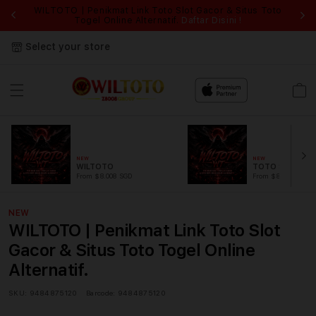
WILTOTO | Penikmat Link Toto Slot Gacor & Situs Toto
Fi
Togel Online Alternatif.
Daftar Disini !
Select your store
Cart
NEW
NEW
WILTOTO
TOTO SLOT
From $8.008 SGD
From $889.99 SGD
NEW
WILTOTO | Penikmat Link Toto Slot
Gacor & Situs Toto Togel Online
Alternatif.
SKU:
9484875120
Barcode:
9484875120