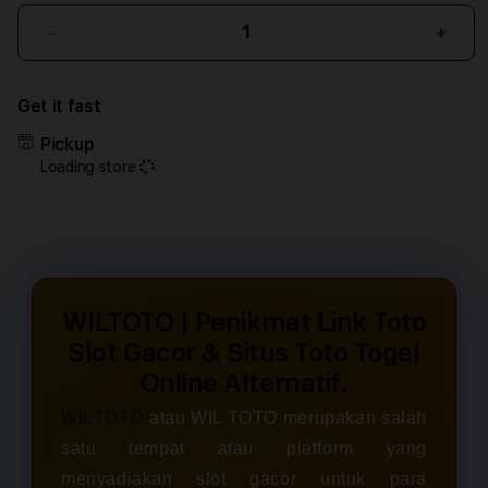
Decrease
Incr
quantity
quant
for
for
Get it fast
WILTOTO
WIL
|
|
Pickup
Penikmat
Peni
Loading store
Link
Link
Toto
Toto
Slot
Slot
Gacor
Gaco
&
&
Situs
Situs
Toto
Toto
WILTOTO | Penikmat Link Toto
Togel
Toge
Slot Gacor & Situs Toto Togel
Online
Onlin
Online Alternatif.
Alternatif.
Alter
WILTOTO
atau WIL TOTO merupakan salah
satu tempat atau platform yang
menyadiakan slot gacor untuk para