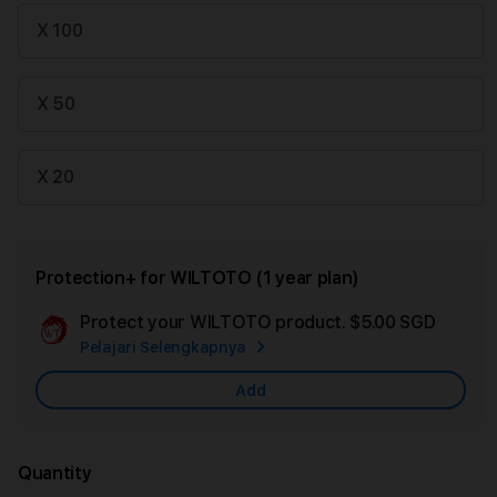
X 100
X 50
X 20
Protection+ for WILTOTO (1 year plan)
Protect your WILTOTO product.
$5.00 SGD
Add
Pelajari Selengkapnya
Apple
Care
Add
Quantity