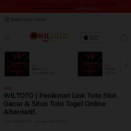
WILTOTO | Penikmat Link Toto Slot Gacor & Situs Toto
Fi
Togel Online Alternatif.
Daftar Disini !
Select your store
Cart
NEW
NEW
WILTOTO
TOTO SLOT
From $8.008 SGD
From $889.99 SGD
NEW
WILTOTO | Penikmat Link Toto Slot
Gacor & Situs Toto Togel Online
Alternatif.
SKU:
9484875120
Barcode:
9484875120