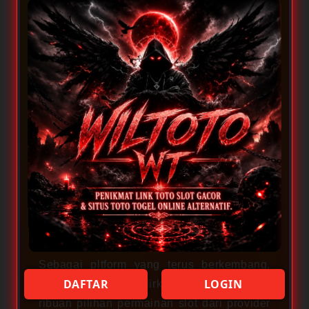
tampilan modern, proses loading yang
cepat, serta kompatibel di berbagai
prangkat, baik desktop maupun
smartphone.
Selain itu menghadirkan pilihan link toto
slot gacor yang selalu diperbarui, WILTOTO
juga menyediakan situs toto togel online
dengan berbagai pasaran favorit yang
dapat diakses melalui satu akun.
Kemudaian ini membuat pemain tidak perlu
berpindah pindah Platform untuk menikmati
berbagai jenis permainan yang tersedia.
Sebagai pltform yang terus berkembang,
DAFTAR
LOGIN
WILTOTO menghadirkan ratusan hingga
ribuan pilihan permainan slot dari provider