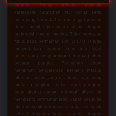
ternama. Setiap provider memiliki
kerateristik permainan, fitur bonus, serta
tema yang berbeda beda sehingga pemain
dapat memilih permainan sesuai dengan
preferensi masing masing. Tidak hanya itu
fokus pada permainan slot, WILTOTO juga
menyediakan layanan situs toto togel
online yang menghadirkan berbagai pilihan
pasaran populer. Permainan dapat
menikmati pengalaman bermain melalui
alternatif akses yang dirancang agar tetap
mudah dijangkau ketika terjadi ganguan
pada alamat utama. Alternatif akses ini
membantu permainan tetap dapat masuk ke
akun melakukan transaksi, serta menikmati
seluruh layanan yang tersedia dengan