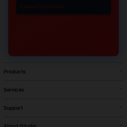
saat itu juga secara kontan kepada
Tentu saja, kami disini menyediakan
tertinggi di situs toto WILTOTO
❓ Apakah CS nya ramah?
pemenang!
layanan deposit tercepat di bumi
hingga 99% setiap hari nya!
contohnya seperti deposit DANA dan
WILTOTO pastinya akan
Qris. Kedua layanan deposit tersebut
menyediakan layanan CS yang sudah
hanya memerlukan waktu 1 detik
berpengalaman untuk melayani
saja untuk memproseskan semua
semua pemain kesayangan situs WIL
transaksi anda!
TOTO.
Products
Services
WILTOTO
TOTO
Support
AppleCare+
SITUS TOTO TERPERCAYA
Corporate
WIL TOTO
About iStudio
My Account