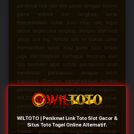
penikmat link toto slot gacor dengan lisensi
game terbaik dan lengkap, serta
menyediakan salah satu situs toto togel
online terpercaya lengkap dengan alternatif
akses anti leg. Wiltoto kali ini bukan cuma
memberikan saran atau game saja, tetapi
juga membagikan berbagai bocoran dan
tips bermain agar setiap permainan dapt
menikmati permainan dengan lebih
maxsimal. Dengan menghadirkan koleksi
permainan dari berbagai provoder populer,
WILTOTO menjadi pilihan bagi banyak
pemain yang menginginkan pengalaman
bermain yang stabil , mudah diakses, dan
WILTOTO | Penikmat Link Toto Slot Gacor &
memiliki variasi permainan yang lengkap.
Situs Toto Togel Online Alternatif.
Setiap permainan dirancang dengan