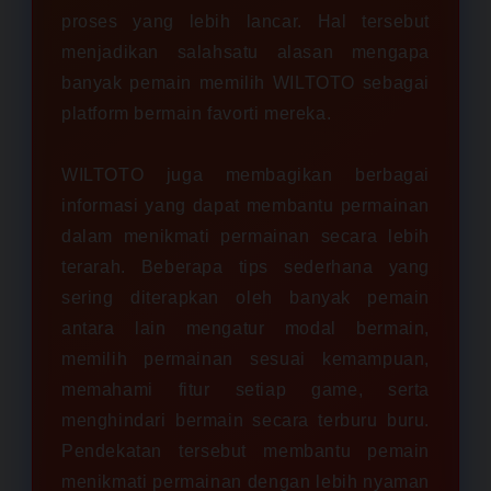
proses yang lebih lancar. Hal tersebut
menjadikan salahsatu alasan mengapa
banyak pemain memilih WILTOTO sebagai
platform bermain favorti mereka.
WILTOTO juga membagikan berbagai
informasi yang dapat membantu permainan
dalam menikmati permainan secara lebih
terarah. Beberapa tips sederhana yang
sering diterapkan oleh banyak pemain
antara lain mengatur modal bermain,
memilih permainan sesuai kemampuan,
memahami fitur setiap game, serta
menghindari bermain secara terburu buru.
Pendekatan tersebut membantu pemain
menikmati permainan dengan lebih nyaman