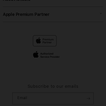
SLOT GACOR
TOTO SLOT
Collection & Delivery
Elush Service Provider
SLOT GACOR
Apple Premium Partner
About Us
Returns & Exchanges
Financing Options
WIL TOTO
Find an iStudio near you
Contact Us
Trade-in
LINK RESMI
Why Shop at iStudio
FAQ
Traveller’s Reservation
Elush Corporate Website
Privacy Policy
Site Terms of Use
Subscribe to our emails
Email