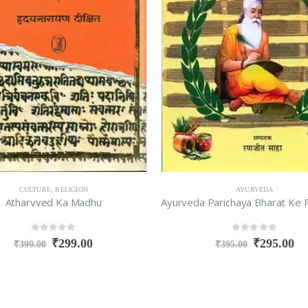
CULTURE
,
RELIGION
AYURVEDA
Atharvved Ka Madhu
0
out of 5
0
out of 5
₹
299.00
₹
295.00
₹
399.00
₹
395.00