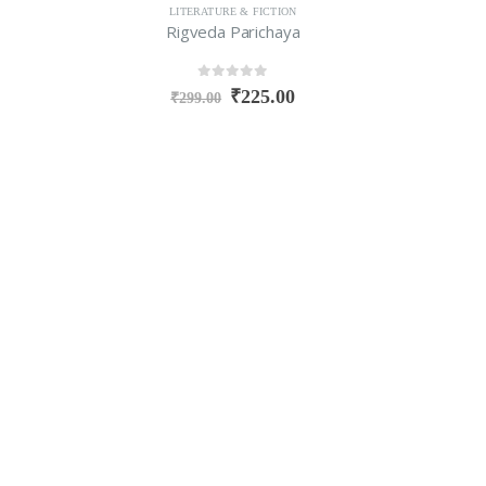
LITERATURE & FICTION
Rigveda Parichaya
0
out of 5
₹
225.00
₹
299.00