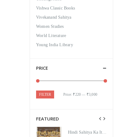
Vishwa Classic Books
Vivekanand Sahitya
Women Studies
World Literature
Young India Library
PRICE
FILTER
Price:
₹220
—
₹3,000
FEATURED
Hindi Sahitya Ka Itihas Bodhgamya Path
Hindi Sahitya Ka Itihas Bodhgamya Path