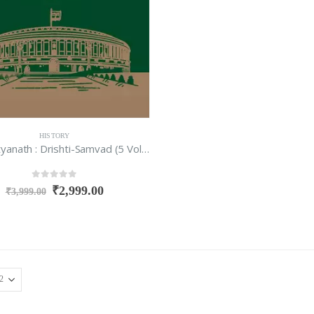
HISTORY
Yogi Adityanath : Drishti-Samvad (5 Volume Set)
0
out of 5
₹
2,999.00
₹
3,999.00