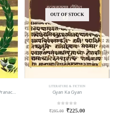
OUT OF STOCK
LITERATURE & FICTION
Ayurveda Parichaya Bharat Ke Pranacharya
Gyan Ka Gyan
0
out of 5
₹
225.00
₹
295.00