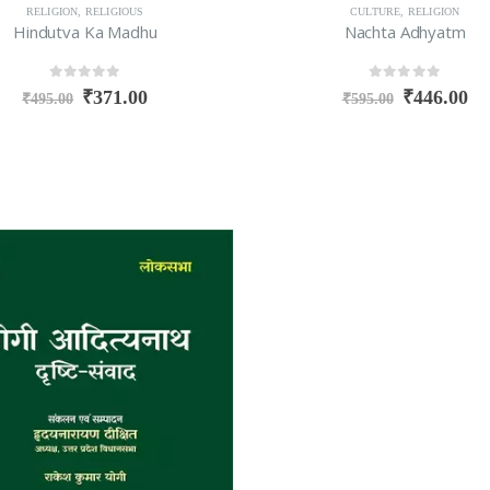
RELIGION
,
RELIGIOUS
CULTURE
,
RELIGION
Hindutva Ka Madhu
Nachta Adhyatm
0
out of 5
0
out of 5
₹
371.00
₹
446.00
₹
495.00
₹
595.00