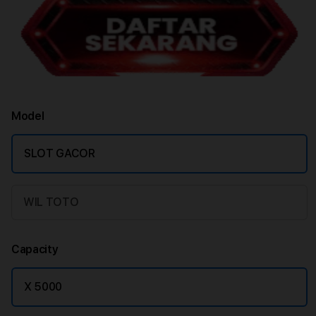
Model
SLOT GACOR
WIL TOTO
Capacity
X 5000