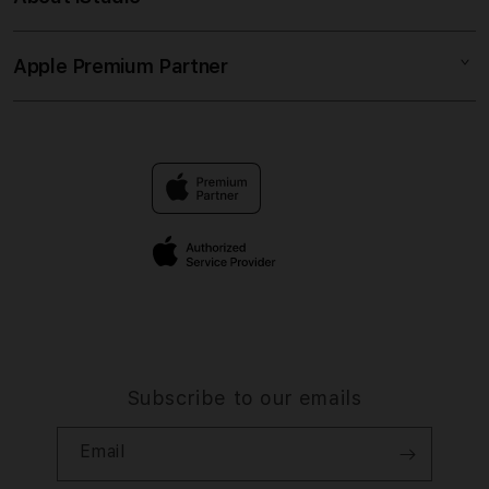
SLOT GACOR
TOTO SLOT
Collection & Delivery
Elush Service Provider
SLOT GACOR
Apple Premium Partner
About Us
Returns & Exchanges
Financing Options
WIL TOTO
Find an iStudio near you
Contact Us
Trade-in
LINK RESMI
Why Shop at iStudio
FAQ
Traveller’s Reservation
Elush Corporate Website
Privacy Policy
Site Terms of Use
Subscribe to our emails
Email