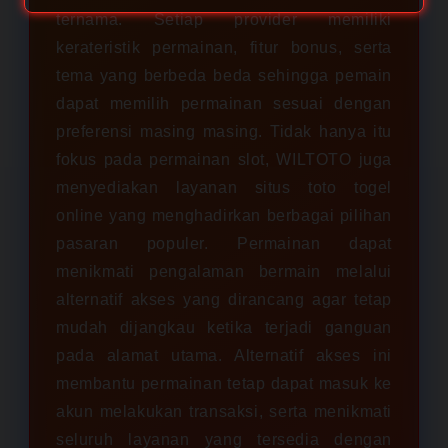
ternama. Setiap provider memiliki
kerateristik permainan, fitur bonus, serta
tema yang berbeda beda sehingga pemain
dapat memilih permainan sesuai dengan
preferensi masing masing. Tidak hanya itu
fokus pada permainan slot, WILTOTO juga
menyediakan layanan situs toto togel
online yang menghadirkan berbagai pilihan
pasaran populer. Permainan dapat
menikmati pengalaman bermain melalui
alternatif akses yang dirancang agar tetap
mudah dijangkau ketika terjadi ganguan
pada alamat utama. Alternatif akses ini
membantu permainan tetap dapat masuk ke
akun melakukan transaksi, serta menikmati
seluruh layanan yang tersedia dengan