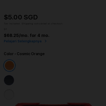
$5.00 SGD
Tax included.
Shipping
calculated at checkout.
or
$68.25
/mo. for 4 mo.
Pelajari Selengkapnya
Color
- Cosmic Orange