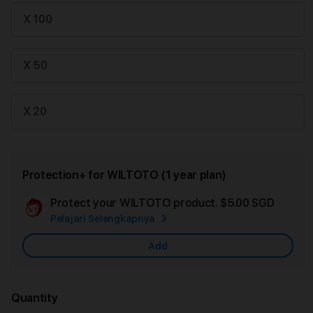
X 100
X 50
X 20
Protection+ for WILTOTO (1 year plan)
Protect your WILTOTO product.
$5.00 SGD
Add
Pelajari Selengkapnya
Apple
Care
Add
Quantity