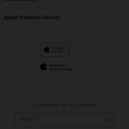
SLOT GACOR
TOTO SLOT
Collection & Delivery
Elush Service Provider
SLOT GACOR
Apple Premium Partner
About Us
Returns & Exchanges
Financing Options
WIL TOTO
Find an iStudio near you
Contact Us
Trade-in
LINK RESMI
Why Shop at iStudio
FAQ
Traveller’s Reservation
Elush Corporate Website
Privacy Policy
Site Terms of Use
Subscribe to our emails
Email