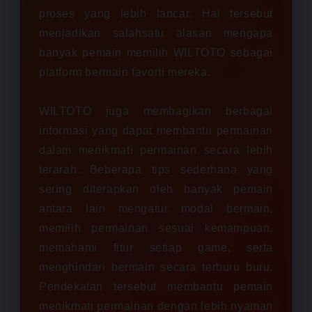
proses yang lebih lancar. Hal tersebut
menjadikan salahsatu alasan mengapa
banyak pemain memilih WILTOTO sebagai
platform bermain favorti mereka.
WILTOTO juga membagikan berbagai
informasi yang dapat membantu permainan
dalam menikmati permainan secara lebih
terarah. Beberapa tips sederhana yang
sering diterapkan oleh banyak pemain
antara lain mengatur modal bermain,
memilih permainan sesuai kemampuan,
memahami fitur setiap game, serta
menghindari bermain secara terburu buru.
Pendekatan tersebut membantu pemain
menikmati permainan dengan lebih nyaman