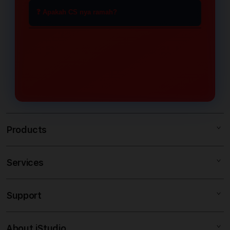
saat itu juga secara kontan kepada
Tentu saja, kami disini menyediakan
tertinggi di situs toto WILTOTO
❓ Apakah CS nya ramah?
pemenang!
layanan deposit tercepat di bumi
hingga 99% setiap hari nya!
contohnya seperti deposit DANA dan
WILTOTO pastinya akan
Qris. Kedua layanan deposit tersebut
menyediakan layanan CS yang sudah
hanya memerlukan waktu 1 detik
berpengalaman untuk melayani
saja untuk memproseskan semua
semua pemain kesayangan situs WIL
transaksi anda!
TOTO.
Products
Services
WILTOTO
TOTO
Support
AppleCare+
SITUS TOTO TERPERCAYA
Corporate
WIL TOTO
About iStudio
My Account