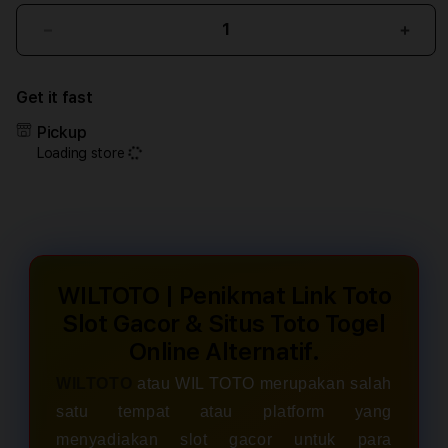
Decrease
Incr
quantity
quant
for
for
Get it fast
WILTOTO
WIL
|
|
Pickup
Penikmat
Peni
Loading store
Link
Link
Toto
Toto
Slot
Slot
Gacor
Gaco
&
&
Situs
Situs
Toto
Toto
WILTOTO | Penikmat Link Toto
Togel
Toge
Slot Gacor & Situs Toto Togel
Online
Onlin
Online Alternatif.
Alternatif.
Alter
WILTOTO
atau WIL TOTO merupakan salah
satu tempat atau platform yang
menyadiakan slot gacor untuk para