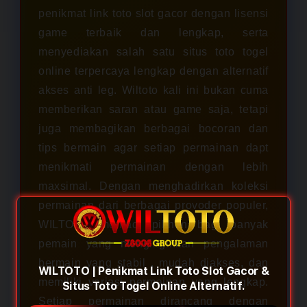
penikmat link toto slot gacor dengan lisensi
game terbaik dan lengkap, serta
menyediakan salah satu situs toto togel
online terpercaya lengkap dengan alternatif
akses anti leg. Wiltoto kali ini bukan cuma
memberikan saran atau game saja, tetapi
juga membagikan berbagai bocoran dan
tips bermain agar setiap permainan dapt
menikmati permainan dengan lebih
maxsimal. Dengan menghadirkan koleksi
permainan dari berbagai provoder populer,
WILTOTO menjadi pilihan bagi banyak
pemain yang menginginkan pengalaman
bermain yang stabil , mudah diakses, dan
WILTOTO | Penikmat Link Toto Slot Gacor &
memiliki variasi permainan yang lengkap.
Situs Toto Togel Online Alternatif.
Setiap permainan dirancang dengan