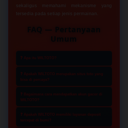
sekaligus memahami mekanisme yang
tersedia pada setiap jenis permainan.
FAQ — Pertanyaan
Umum
❓ Apa itu WILTOTO?
WILTOTO adalah salah satu link situs
❓ Apakah WILTOTO merupakan situs toto yang
toto slot gacor hari ini 4d terbaik
bisa di percaya?
nomor 1 di Indonesia yang
Tentu saja, kami disini tentunya
menyediakan berbagai macam
❓ Bagaimana cara mendapatkan akun gacor di
selalu mengutamakan kenyamanan
WILTOTO?
pasaran toto togel resmi terpercaya
pemain dan kerpercayaan pemain.
2026
Hanya dengan daftar menggunakan
Semua hasil kemenangan pemain
❓ Apakah WILTOTO memiliki layanan deposit
refferal ravee88, maka id anda
tercepat di bumi?
tentunya akan langsung di bayarkan
tentunya akan merasakan winrate