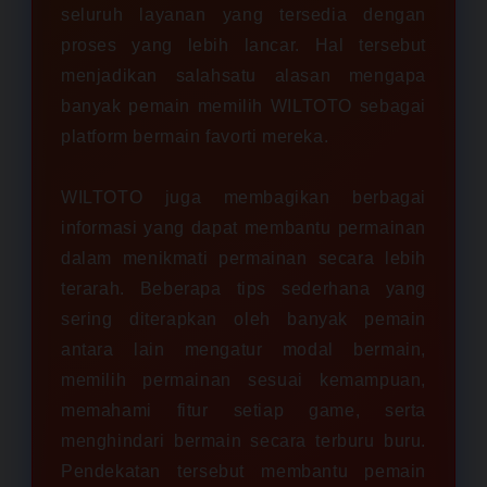
seluruh layanan yang tersedia dengan
proses yang lebih lancar. Hal tersebut
menjadikan salahsatu alasan mengapa
banyak pemain memilih WILTOTO sebagai
platform bermain favorti mereka.
WILTOTO juga membagikan berbagai
informasi yang dapat membantu permainan
dalam menikmati permainan secara lebih
terarah. Beberapa tips sederhana yang
sering diterapkan oleh banyak pemain
antara lain mengatur modal bermain,
memilih permainan sesuai kemampuan,
memahami fitur setiap game, serta
menghindari bermain secara terburu buru.
Pendekatan tersebut membantu pemain