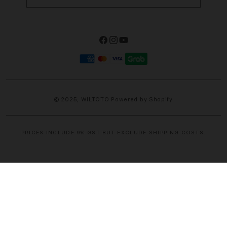
Facebook
Instagram
YouTube
Payment
methods
© 2025,
WILTOTO
Powered by Shopify
PRICES INCLUDE 9% GST BUT EXCLUDE SHIPPING COSTS.
S
i
n
g
l
e
c