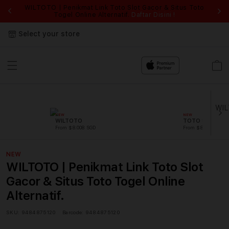
WILTOTO | Penikmat Link Toto Slot Gacor & Situs Toto
Fi
Togel Online Alternatif.
Daftar Disini !
Select your store
Cart
NEW
NEW
WILTOTO
TOTO SLOT
From $8.008 SGD
From $889.99 SGD
NEW
WILTOTO | Penikmat Link Toto Slot
Gacor & Situs Toto Togel Online
Alternatif.
SKU:
9484875120
Barcode:
9484875120