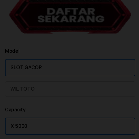
Model
SLOT GACOR
WIL TOTO
Capacity
X 5000