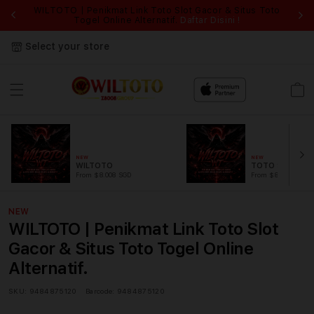
WILTOTO | Penikmat Link Toto Slot Gacor & Situs Toto
Fi
Togel Online Alternatif.
Daftar Disini !
Select your store
Cart
NEW
NEW
WILTOTO
TOTO SLOT
From $8.008 SGD
From $889.99 SGD
NEW
WILTOTO | Penikmat Link Toto Slot
Gacor & Situs Toto Togel Online
Alternatif.
SKU:
9484875120
Barcode:
9484875120