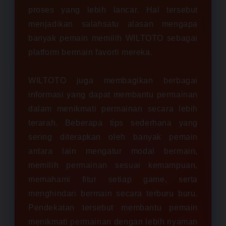
proses yang lebih lancar. Hal tersebut
menjadikan salahsatu alasan mengapa
banyak pemain memilih WILTOTO sebagai
platform bermain favorti mereka.
WILTOTO juga membagikan berbagai
informasi yang dapat membantu permainan
dalam menikmati permainan secara lebih
terarah. Beberapa tips sederhana yang
sering diterapkan oleh banyak pemain
antara lain mengatur modal bermain,
memilih permainan sesuai kemampuan,
memahami fitur setiap game, serta
menghindari bermain secara terburu buru.
Pendekatan tersebut membantu pemain
menikmati permainan dengan lebih nyaman