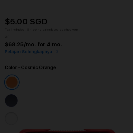
$5.00 SGD
Tax included.
Shipping
calculated at checkout.
or
$68.25
/mo. for 4 mo.
Pelajari Selengkapnya
Color
- Cosmic Orange