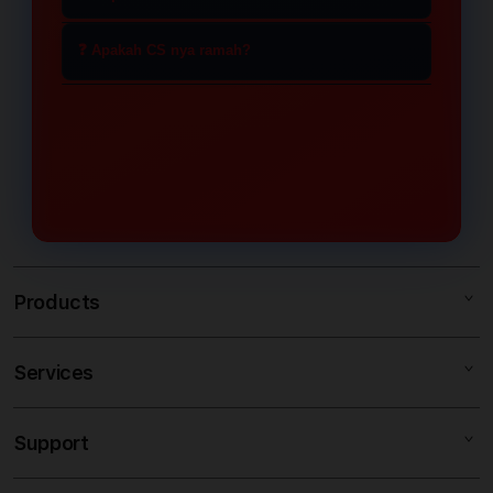
tentunya akan langsung di bayarkan
tentunya akan merasakan winrate
saat itu juga secara kontan kepada
Tentu saja, kami disini menyediakan
tertinggi di situs toto WILTOTO
❓ Apakah CS nya ramah?
pemenang!
layanan deposit tercepat di bumi
hingga 99% setiap hari nya!
contohnya seperti deposit DANA dan
WILTOTO pastinya akan
Qris. Kedua layanan deposit tersebut
menyediakan layanan CS yang sudah
hanya memerlukan waktu 1 detik
berpengalaman untuk melayani
saja untuk memproseskan semua
semua pemain kesayangan situs WIL
transaksi anda!
TOTO.
Products
Services
WILTOTO
TOTO
Support
AppleCare+
SITUS TOTO TERPERCAYA
Corporate