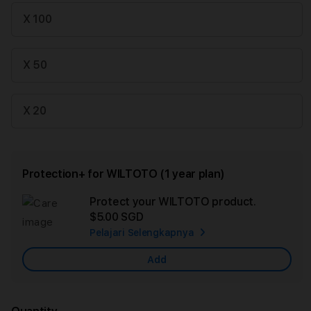
X 100
X 50
X 20
Protection+ for WILTOTO (1 year plan)
Protect your WILTOTO product.
Ad
$5.00 SGD
App
Pelajari Selengkapnya
Car
Add