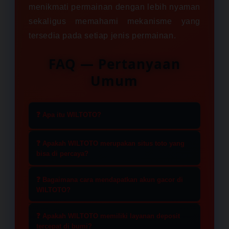
menikmati permainan dengan lebih nyaman
sekaligus memahami mekanisme yang
tersedia pada setiap jenis permainan.
FAQ — Pertanyaan
Umum
❓ Apa itu WILTOTO?
WILTOTO adalah salah satu link situs
❓ Apakah WILTOTO merupakan situs toto yang
toto slot gacor hari ini 4d terbaik
bisa di percaya?
nomor 1 di Indonesia yang
Tentu saja, kami disini tentunya
menyediakan berbagai macam
❓ Bagaimana cara mendapatkan akun gacor di
selalu mengutamakan kenyamanan
WILTOTO?
pasaran toto togel resmi terpercaya
pemain dan kerpercayaan pemain.
2026
Hanya dengan daftar menggunakan
Semua hasil kemenangan pemain
❓ Apakah WILTOTO memiliki layanan deposit
refferal ravee88, maka id anda
tercepat di bumi?