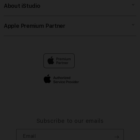
WIL TOTO
About iStudio
My Account
SLOT GACOR
TOTO SLOT
Collection & Delivery
Elush Service Provider
SLOT GACOR
Apple Premium Partner
About Us
Returns & Exchanges
Financing Options
WIL TOTO
Find an iStudio near you
Contact Us
Trade-in
LINK RESMI
Why Shop at iStudio
FAQ
Traveller’s Reservation
Elush Corporate Website
Privacy Policy
Site Terms of Use
Subscribe to our emails
Email