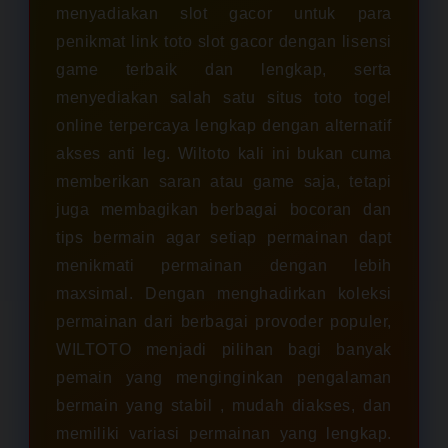
menyadiakan slot gacor untuk para
penikmat link toto slot gacor dengan lisensi
game terbaik dan lengkap, serta
menyediakan salah satu situs toto togel
online terpercaya lengkap dengan alternatif
akses anti leg. Wiltoto kali ini bukan cuma
memberikan saran atau game saja, tetapi
juga membagikan berbagai bocoran dan
tips bermain agar setiap permainan dapt
menikmati permainan dengan lebih
maxsimal. Dengan menghadirkan koleksi
permainan dari berbagai provoder populer,
WILTOTO menjadi pilihan bagi banyak
pemain yang menginginkan pengalaman
bermain yang stabil , mudah diakses, dan
memiliki variasi permainan yang lengkap.