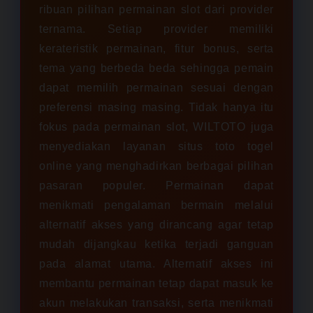
ribuan pilihan permainan slot dari provider
ternama. Setiap provider memiliki
kerateristik permainan, fitur bonus, serta
tema yang berbeda beda sehingga pemain
dapat memilih permainan sesuai dengan
preferensi masing masing. Tidak hanya itu
fokus pada permainan slot, WILTOTO juga
menyediakan layanan situs toto togel
online yang menghadirkan berbagai pilihan
pasaran populer. Permainan dapat
menikmati pengalaman bermain melalui
alternatif akses yang dirancang agar tetap
mudah dijangkau ketika terjadi ganguan
pada alamat utama. Alternatif akses ini
membantu permainan tetap dapat masuk ke
akun melakukan transaksi, serta menikmati