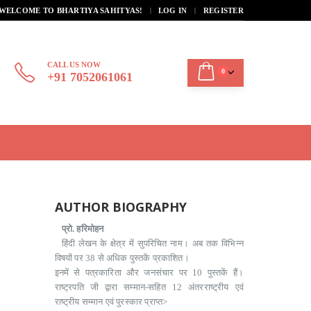
|
WELCOME TO BHARTIYA SAHITYAS!
LOG IN
REGISTER
CALL US NOW
0
+91 7052061061
AUTHOR BIOGRAPHY
प्रो. हरिमोहन
हिंदी लेखन के क्षेत्र में सुपरिचित नाम। अब तक विभिन्‍न
विषयों पर 38 से अधिक पुस्तकें प्रकाशित।
इनमें से पत्रकारिता और जनसंचार पर 10 पुस्तकें हैं।
राष्ट्रपति जी द्वारा सम्मान-सहित 12 अंतरराष्ट्रीय एवं
राष्ट्रीय सम्मान एवं पुरस्कार प्राप्त>