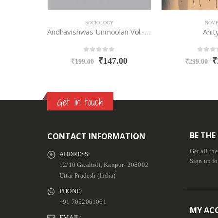
SOCIOLOGY
NOV
gum
Andhavishwas Unmoolan Vol.-3 Siddhant
Anit
0
out of 5
0
out o
2.00
₹
147.00
₹
₹
199.00
₹
299.00
Get in touch
BE THE
CONTACT INFORMATION
Get all th
ADDRESS:
Sign up fo
12/10 Gwaltoli, Kanpur- 208002
Uttar Pradesh (India)
PHONE:
+91 7052061061
MY AC
EMAIL: