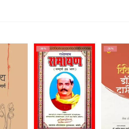
-30%
-26%