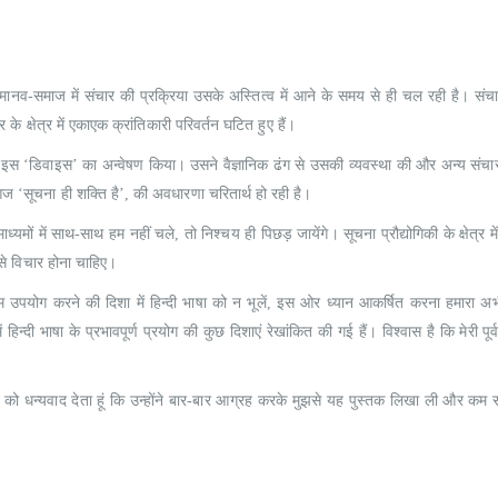
Understanding Dementia
Understanding De
0
out of 5
0
out of 5
₹
190.00
₹
190.00
₹
215.00
₹
215.00
ानव-समाज में संचार की प्रक्रिया उसके अस्तित्व में आने के समय से ही चल रही है। सं
 क्षेत्र में एकाएक क्रांतिकारी परिवर्तन घटित हुए हैं।
िए इस ‘डिवाइस’ का अन्वेषण किया। उसने वैज्ञानिक ढंग से उसकी व्यवस्था की और अन्य संचार-
ज ‘सूचना ही शक्ति है’, की अवधारणा चरितार्थ हो रही है।
ध्यमों में साथ-साथ हम नहीं चले, तो निश्चय ही पिछड़ जायेंगे। सूचना प्रौद्योगिकी के क्षेत्र म
से विचार होना चाहिए।
ोत्तम उपयोग करने की दिशा में हिन्दी भाषा को न भूलें, इस ओर ध्यान आकर्षित करना हमारा अ
न्दी भाषा के प्रभावपूर्ण प्रयोग की कुछ दिशाएं रेखांकित की गई हैं। विश्वास है कि मेरी पूर्व
्ट को धन्यवाद देता हूं कि उन्होंने बार-बार आग्रह करके मुझसे यह पुस्तक लिखा ली और कम स