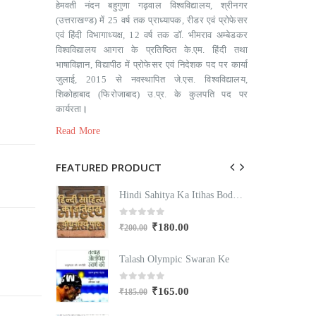
हेमवती नंदन बहुगुणा गढ़वाल विश्वविद्यालय, श्रीनगर
(उत्तराखण्ड) में 25 वर्ष तक प्राध्यापक, रीडर एवं प्रोफेसर
एवं हिंदी विभागाध्यक्ष, 12 वर्ष तक डॉ. भीमराव अम्बेडकर
विश्वविद्यालय आगरा के प्रतिष्ठित के.एम. हिंदी तथा
भाषाविज्ञान, विद्यापीठ में प्रोफेसर एवं निदेशक पद पर कार्या
जुलाई, 2015 से नवस्थापित जे.एस. विश्वविद्यालय,
शिकोहाबाद (फिरोजाबाद) उ.प्र. के कुलपति पद पर
कार्यरता
।
Read More
FEATURED PRODUCT
Hindi Sahitya Ka Itihas Bodhgamya Path
Hindi Sahitya Ka Itihas Bodhgamya Path
0
out of 5
₹
180.00
₹
200.00
₹
Swaran Ke
Talash Olympic Swaran Ke
T
0
out of 5
₹
165.00
₹
185.00
₹