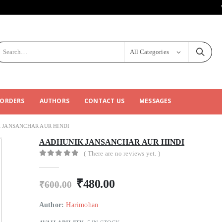
All Categories
 ORDERS
AUTHORS
CONTACT US
MESSAGES
 JANSANCHAR AUR HINDI
AADHUNIK JANSANCHAR AUR HINDI
( There are no reviews yet. )
0
out of 5
₹
480.00
₹
600.00
Author:
Harimohan