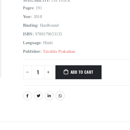
AVAILABILITY:
5 IN STOCK
Pages:
191
Year:
2018
Binding:
Hardbound
ISBN:
9788179653135
Language:
Hindi
Publisher:
Taxshila Prakashan
ADD TO CART
Hindi Sahitya Ka Itihas Bodhgamya Path
0
out of 5
0
out of 5
₹
180.00
₹
180.00
₹
200.00
₹
200.00
Talash Olympic Swaran Ke
Talash Olympic 
0
out of 5
0
out of 5
₹
165.00
₹
165.00
₹
185.00
₹
185.00