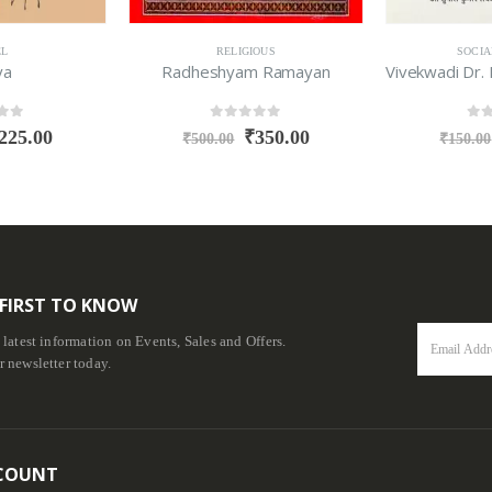
EL
RELIGIOUS
SOCIA
ya
Radheshyam Ramayan
f 5
0
out of 5
0
ou
225.00
₹
350.00
₹
500.00
₹
150.00
 FIRST TO KNOW
e latest information on Events, Sales and Offers.
r newsletter today.
COUNT