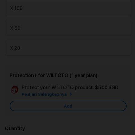
X 100
X 50
X 20
Protection+ for WILTOTO (1 year plan)
Protect your WILTOTO product.
$5.00 SGD
Add
Pelajari Selengkapnya
Apple
Care
Add
Quantity