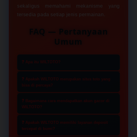
sekaligus memahami mekanisme yang
tersedia pada setiap jenis permainan.
FAQ — Pertanyaan
Umum
❓ Apa itu WILTOTO?
WILTOTO adalah salah satu link situs
❓ Apakah WILTOTO merupakan situs toto yang
toto slot gacor hari ini 4d terbaik
bisa di percaya?
nomor 1 di Indonesia yang
Tentu saja, kami disini tentunya
menyediakan berbagai macam
❓ Bagaimana cara mendapatkan akun gacor di
selalu mengutamakan kenyamanan
WILTOTO?
pasaran toto togel resmi terpercaya
pemain dan kerpercayaan pemain.
2026
Hanya dengan daftar menggunakan
Semua hasil kemenangan pemain
❓ Apakah WILTOTO memiliki layanan deposit
refferal ravee88, maka id anda
tercepat di bumi?
tentunya akan langsung di bayarkan
tentunya akan merasakan winrate