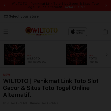
WILTOTO | Penikmat Link Toto Slot Gacor & Situs Toto
Fi
Togel Online Alternatif.
Daftar Disini !
Select your store
Cart
NEW
NEW
WILTOTO
TOTO SLOT
From $8.008 SGD
From $889.99 SGD
NEW
WILTOTO | Penikmat Link Toto Slot
Gacor & Situs Toto Togel Online
Alternatif.
SKU:
9484875120
Barcode:
9484875120