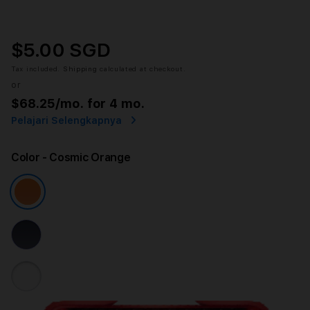
$5.00 SGD
Tax included.
Shipping
calculated at checkout.
or
$68.25
/mo. for 4 mo.
Pelajari Selengkapnya
Color
- Cosmic Orange