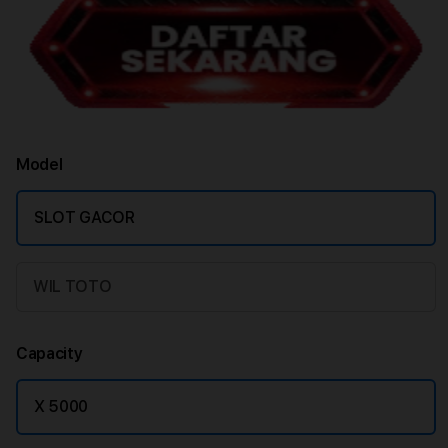
Model
SLOT GACOR
WIL TOTO
Capacity
X 5000