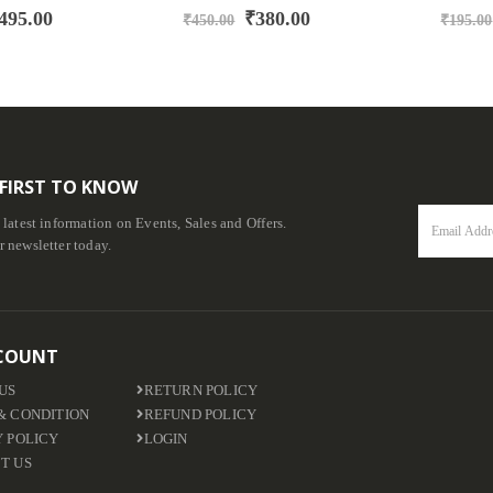
0
out of 5
0
out of 5
00
₹
380.00
₹
14
₹
450.00
₹
195.00
 FIRST TO KNOW
e latest information on Events, Sales and Offers.
r newsletter today.
COUNT
US
RETURN POLICY
& CONDITION
REFUND POLICY
Y POLICY
LOGIN
T US