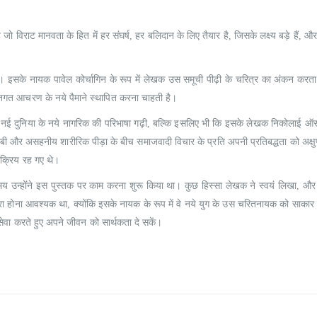
0
out of 5
0
out of 5
₹
190.00
₹
190.00
₹
215.00
₹
215.00
जो विराट मानवता के हित में हर संघर्ष, हर बलिदान के लिए तैयार है, जिसके लक्ष्य बड़े हैं, और 
 इसके नायक पावेल कोर्चाग‌िन के रूप में लेखक उस समूची पीढ़ी के चरित्र का अंकन करता
िगत आचरण के नये पैमाने स्थापित करना चाहती है।
सने नई दुनिया के नये नागरिक की परिभाषा गढ़ी, बल्कि इसलिए भी कि इसके लेखक निकोलाई ऑस्
़रीबी और असहनीय शारीरिक पीड़ा के बीच समाजवादी विचार के प्रति अपनी प्रतिबद्धता को अक्षु
सक्रिय रह गए थे।
समय उन्होंने इस पुस्तक पर काम करना शुरू किया था। कुछ हिस्सा लेखक ने स्वयं लिखा, औ
ा होना आवश्यक था, क्योंकि इसके नायक के रूप में वे नये युग के उस चरितनायक को साकार
 सेवा करते हुए अपने जीवन को सार्थकता दे सकें।