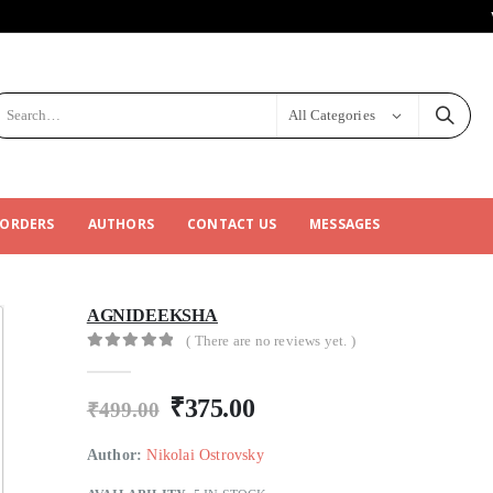
All Categories
 ORDERS
AUTHORS
CONTACT US
MESSAGES
AGNIDEEKSHA
( There are no reviews yet. )
0
out of 5
₹
375.00
₹
499.00
Author:
Nikolai Ostrovsky