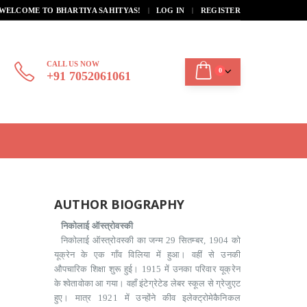
|
WELCOME TO BHARTIYA SAHITYAS!
LOG IN
REGISTER
CALL US NOW
0
+91 7052061061
AUTHOR BIOGRAPHY
निकोलाई ऑस्त्रोवस्की
निकोलाई ऑस्त्रोवस्की का जन्म 29 सितम्बर, 1904 को
यूक्रेन के एक गाँव विलिया में हुआ। वहीं से उनकी
औपचारिक शिक्षा शुरू हुई। 1915 में उनका परिवार यूक्रेन
के श्वेतावोका आ गया। वहाँ इंटेग्रेटेड लेबर स्कूल से ग्रेजुएट
हुए। मात्र 1921 में उन्होंने कीव इलेक्ट्रोमेकैनिकल