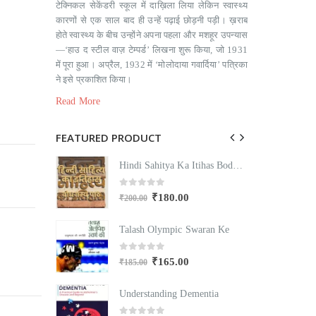
टेक्निकल सेकेंडरी स्कूल में दाख़िला लिया लेकिन स्वास्थ्य
कारणों से एक साल बाद ही उन्हें पढ़ाई छोड़नी पड़ी। ख़राब
होते स्वास्थ्य के बीच उन्होंने अपना पहला और मशहूर उपन्यास
—‘हाउ द स्टील वाज़ टेम्पर्ड’ लिखना शुरू किया, जो 1931
में पूरा हुआ। अप्रैल, 1932 में ‘मोलोदाया गवार्दिया’ पत्रिका
ने इसे प्रकाशित किया।
Read More
FEATURED PRODUCT
Hindi Sahitya Ka Itihas Bodhgamya Path
Hindi Sahitya Ka Itihas Bodhgamya Path
0
out of 5
₹
180.00
₹
200.00
₹
Swaran Ke
Talash Olympic Swaran Ke
T
0
out of 5
₹
165.00
₹
185.00
₹
mentia
Understanding Dementia
U