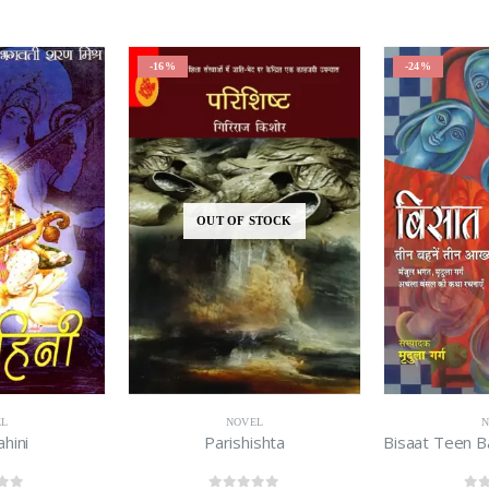
-16%
-24%
OUT OF STOCK
NOVEL
NOVEL
Parishishta