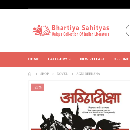
HOME
CATEGORY
NEW RELEASE
OFFLINE
SHOP
NOVEL
AGNIDEEKSHA
-25%