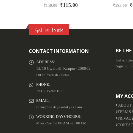
0
out of 5
0
out of 5
₹
115.00
₹
495.
₹
150.00
₹
595.00
Get in touch
BE THE
CONTACT INFORMATION
Get all th
ADDRESS:
Sign up fo
12/10 Gwaltoli, Kanpur- 208002
Uttar Pradesh (India)
PHONE:
+91 7052061061
MY AC
EMAIL:
ABOUT 
info@bhartiyasahityas.com
TERMS 
WORKING DAYS/HOURS:
PRIVAC
Mon - Sat/ 9:00 AM - 8:00 PM
CONTAC