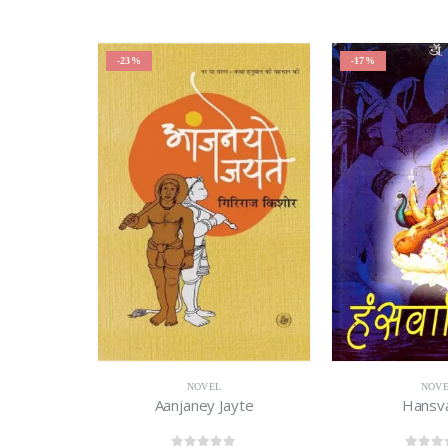
-23%
-17%
NOVEL
NOVEL
Aanjaney Jayte
Hansvahini