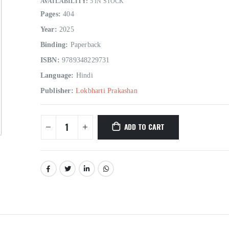
AVAILABILITY:
5 IN STOCK
Pages:
404
Year:
2025
Binding:
Paperback
ISBN:
9789348229731
Language:
Hindi
Publisher:
Lokbharti Prakashan
Hindi Sahitya Ka Itihas Bodhgamya Path
ADD TO CART
0
out of 5
0
out of 5
₹
180.00
₹
180.00
₹
200.00
₹
200.00
Talash Olympic Swaran Ke
Talash Olympic 
0
out of 5
0
out of 5
₹
165.00
₹
165.00
₹
185.00
₹
185.00
Understanding Dementia
Understanding De