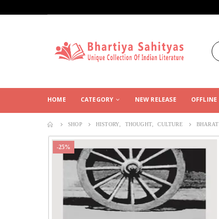
HOME
CATEGORY
NEW RELEASE
OFFLINE
SHOP
HISTORY
,
THOUGHT
,
CULTURE
BHARAT
-25%