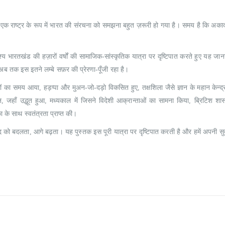
₹
200.00
₹
200.00
Talash Olympic Swaran Ke
Talash Olympic 
राष्ट्र के रूप में भारत की संरचना को समझना बहुत ज़रूरी हो गया है। समय है कि अका
0
out of 5
0
out of 5
₹
165.00
₹
165.00
₹
185.00
₹
185.00
्य भारतखंड की हज़ारों वर्षों की सामाजिक-सांस्कृतिक यात्रा पर दृष्टिपात करते हुए यह जा
Understanding Dementia
Understanding De
े अब तक इस इतने लम्बे सफ़र की प्रेरणा-पूँजी रहा है।
दों का समय आया, हड़प्पा और मुअन-जो-दड़ो विकसित हुए, तक्षशिला जैसे ज्ञान के महान केन्द्र 
0
out of 5
0
out of 5
₹
190.00
₹
190.00
₹
215.00
₹
215.00
न, जहाँ उद्भूत हुआ, मध्यकाल में जिसने विदेशी आक्रान्ताओं का सामना किया, ब्रिटिश शा
 के साथ स्वतंत्रता प्राप्त की।
 को बदलता, आगे बढ़ता। यह पुस्तक इस पूरी यात्रा पर दृष्टिपात करती है और हमें अपनी सुदी