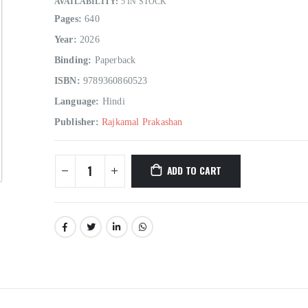
AVAILABILITY:
5 IN STOCK
Pages:
640
Year:
2026
Binding:
Paperback
ISBN:
9789360860523
Language:
Hindi
Publisher:
Rajkamal Prakashan
ADD TO CART
Hindi Sahitya Ka Itihas Bodhgamya Path
0
out of 5
0
out of 5
₹
180.00
₹
180.00