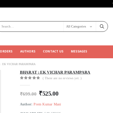
All Categories
 ORDERS
AUTHORS
CONTACT US
MESSAGES
 : EK VICHAR PARAMPARA
BHARAT : EK VICHAR PARAMPARA
( There are no reviews yet. )
0
out of 5
₹
525.00
₹
699.00
Author:
Prem Kumar Mani