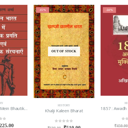
-24%
-25%
STOCK
HISTORY
HISTORY
RY
1857 : Awadh Ka Muktisangram
Aksh
en Bharat
0
out of 5
0
ou
₹
340.00
₹
450.00
₹
399.00
f 5
510.00