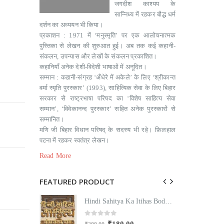
जगदीश काश्यप के
सान्निध्य में रहकर बौद्ध धर्म
दर्शन का अध्ययन भी किया।
प्रकाशन : 1971 में ‘मनुस्मृति’ पर एक आलोचनात्मक
पुस्तिका से लेखन की शुरुआत हुई। अब तक कई कहानी-
संकलन, उपन्यास और लेखों के संकलन प्रकाशित।
कहानियाँ अनेक देशी-विदेशी भाषाओं में अनूदित।
सम्मान : कहानी-संग्रह ‘अँधेरे में अकेले’ के लिए ‘श्रीकान्त
वर्मा स्मृति पुरस्कार’ (1993), साहित्यिक सेवा के लिए बिहार
सरकार से राष्ट्रभाषा परिषद का ‘विशेष साहित्य सेवा
सम्मान’, ‘विवेकानन्द पुरस्कार’ सहित अनेक पुरस्कारों से
सम्मानित।
मणि जी बिहार विधान परिषद् के सदस्य भी रहे। फ़िलहाल
पटना में रहकर स्‍वतंत्र लेखन।
Read More
FEATURED PRODUCT
Hindi Sahitya Ka Itihas Bodhgamya Path
Hindi Sahitya Ka Itihas Bodhgamya Path
0
out of 5
₹
180.00