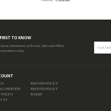
 FIRST TO KNOW
e latest information on Events, Sales and Offers.
r newsletter today.
COUNT
US
RETURN POLICY
& CONDITION
REFUND POLICY
Y POLICY
LOGIN
T US