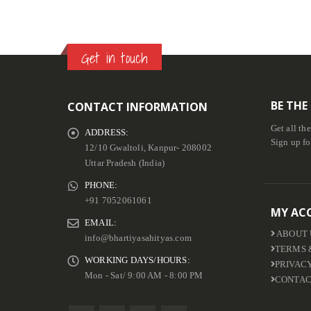
₹
600.00
Get in touch
BE THE
CONTACT INFORMATION
Get all th
ADDRESS:
Sign up fo
12/10 Gwaltoli, Kanpur- 208002
Uttar Pradesh (India)
PHONE:
+91 7052061061
MY AC
EMAIL:
ABOUT 
info@bhartiyasahityas.com
TERMS 
WORKING DAYS/HOURS:
PRIVAC
Mon - Sat/ 9:00 AM - 8:00 PM
CONTAC