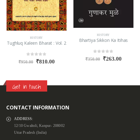
HISTORY
HISTORY
Bhartiya Sikkon Ka Itihas
Tughluq Kaleen Bharat : Vol. 2
0
out of 5
₹
263.00
₹
350.00
0
out of 5
₹
810.00
₹
950.00
Get in touch
CONTACT INFORMATION
ADDRESS:
12/10 Gwaltoli, Kanpur- 208002
Uttar Pradesh (India)