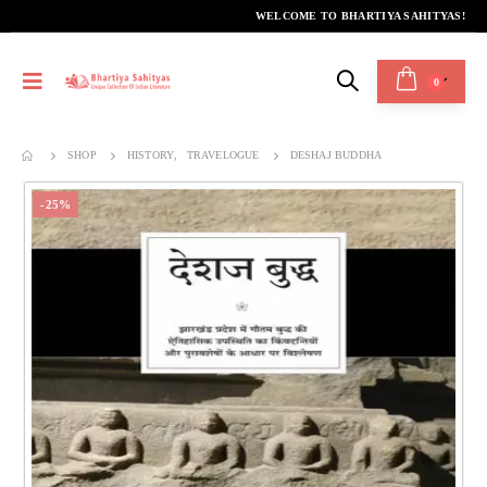
WELCOME TO BHARTIYA SAHITYAS!
0
SHOP
HISTORY
,
TRAVELOGUE
DESHAJ BUDDHA
-25%