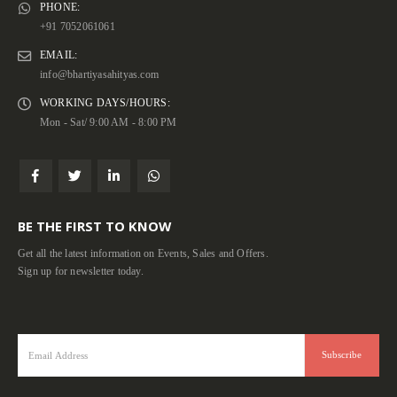
PHONE:
+91 7052061061
EMAIL:
info@bhartiyasahityas.com
WORKING DAYS/HOURS:
Mon - Sat/ 9:00 AM - 8:00 PM
BE THE FIRST TO KNOW
Get all the latest information on Events, Sales and Offers.
Sign up for newsletter today.